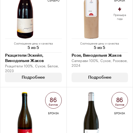
СЕРЕБРО
БРОНЗА
Премьера
гида
Соотношение цены и качества
Соотношение цены и качества
5 из 5
5 из 5
Ркацители Эскейп,
Розе, Винодельня Жаков
Саперави 100%, Сухое, Розовое,
Винодельня Жаков
2024
Ркацители 100%, Сухое, Белое,
2023
Подробнее
Подробнее
86
86
баллов
баллов
БРОНЗА
БРОНЗА