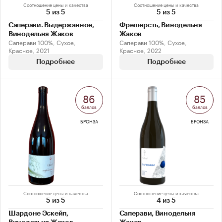
Соотношение цены и качества
Соотношение цены и качества
5 из 5
5 из 5
Саперави. Выдержанное,
Фрешерсть, Винодельня
Винодельня Жаков
Жаков
Саперави 100%, Сухое,
Саперави 100%, Сухое,
Красное, 2021
Красное, 2022
Подробнее
Подробнее
86
85
баллов
баллов
БРОНЗА
БРОНЗА
Соотношение цены и качества
Соотношение цены и качества
5 из 5
4 из 5
Шардоне Эскейп,
Саперави, Винодельня