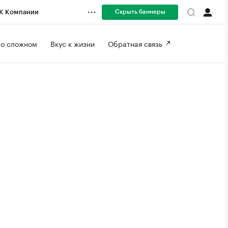
Скрыть баннеры
К Компании
 о сложном 
Вкус к жизни 
Обратная связь 