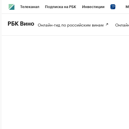
Телеканал
Подписка на РБК
Инвестиции
М
РБК Вино
РБК Life
Онлайн-гид по российским винам 
Онлайн