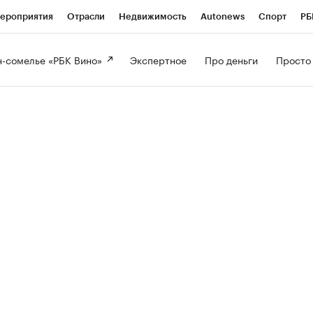
ероприятия
Отрасли
Недвижимость
Autonews
Спорт
РБ
-сомелье «РБК Вино» 
Экспертное 
Про деньги 
Просто