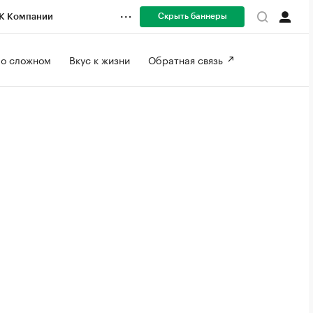
Скрыть баннеры
К Компании
 о сложном 
Вкус к жизни 
Обратная связь 