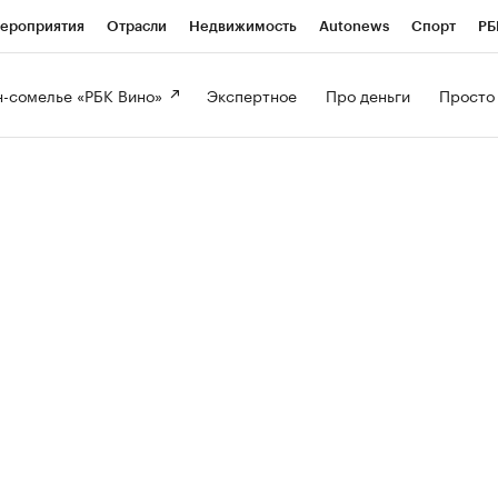
ероприятия
Отрасли
Недвижимость
Autonews
Спорт
РБ
-сомелье «РБК Вино» 
Экспертное 
Про деньги 
Просто