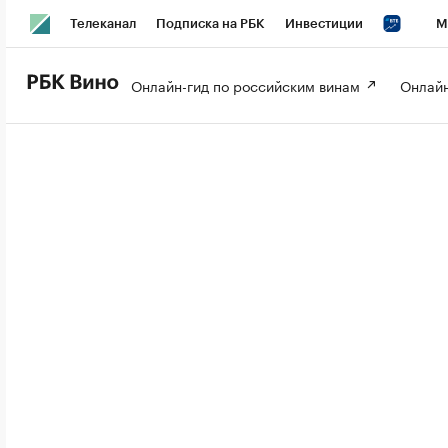
Телеканал
Подписка на РБК
Инвестиции
М
РБК Вино
РБК Life
Онлайн-гид по российским винам 
Онлайн