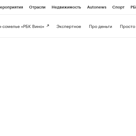
ероприятия
Отрасли
Недвижимость
Autonews
Спорт
РБ
-сомелье «РБК Вино» 
Экспертное 
Про деньги 
Просто