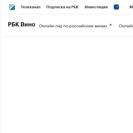
Телеканал
Подписка на РБК
Инвестиции
М
РБК Вино
РБК Life
Онлайн-гид по российским винам 
Онлайн