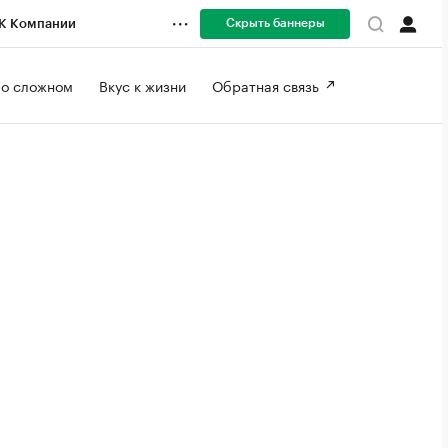
Скрыть баннеры
К Компании
 о сложном 
Вкус к жизни 
Обратная связь 