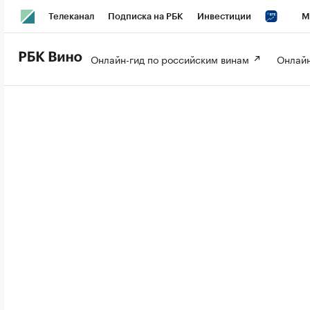
Телеканал
Подписка на РБК
Инвестиции
М
РБК Вино
РБК Life
Онлайн-гид по российским винам 
Онлайн