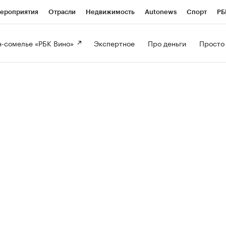
ероприятия
Отрасли
Недвижимость
Autonews
Спорт
РБ
-сомелье «РБК Вино» 
Экспертное 
Про деньги 
Просто