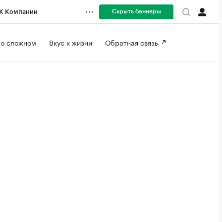
Скрыть баннеры
К Компании
 о сложном 
Вкус к жизни 
Обратная связь 