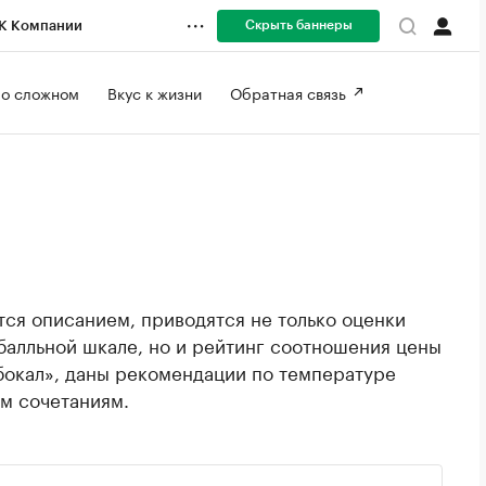
Скрыть баннеры
К Компании
 о сложном 
Вкус к жизни 
Обратная связь 
ся описанием, приводятся не только оценки
балльной шкале, но и рейтинг соотношения цены
 бокал», даны рекомендации по температуре
м сочетаниям.