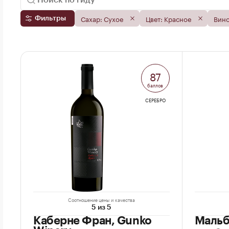
Сахар: Сухое
Цвет: Красное
Вино
Фильтры
87
баллов
СЕРЕБРО
Соотношение цены и качества
5 из 5
Каберне Фран, Gunko
Мальб