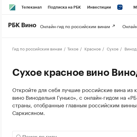
Телеканал
Подписка на РБК
Инвестиции
М
РБК Вино
РБК Life
Онлайн-гид по российским винам 
Онлайн
Гид по российским винам
Тихое
Красное
Сухое
Виноде
Сухое красное вино Вино
Откройте для себя лучшие российские вина из 
вино Винодельня Гунько», с онлайн-гидом на «Р
страны, отобранные главным российским винн
Саркисяном.