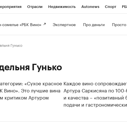
ероприятия
Отрасли
Недвижимость
Autonews
Спорт
РБ
-сомелье «РБК Вино» 
Экспертное 
Про деньги 
Просто
льня Гунько
дельня Гунько
категории: «Сухое красное
Каждое вино сопровождает
БК Вино». Это лучшие вина
Артура Саркисяна по 100-
ым критиком Артуром
и качества – «позитивный
подачи и гастрономически