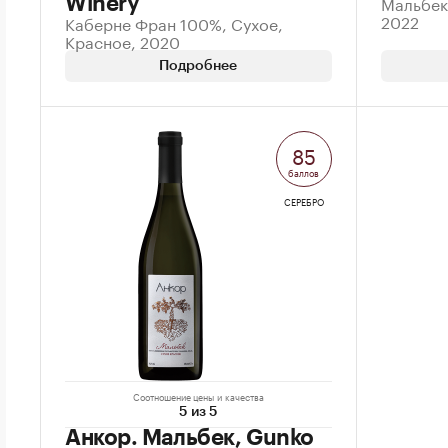
Мальбек
Winery
2022
Каберне Фран 100%, Сухое,
Красное, 2020
Подробнее
85
баллов
СЕРЕБРО
Соотношение цены и качества
5 из 5
Анкор. Мальбек, Gunko