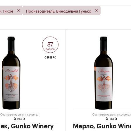
: Тихое
Производитель: Винодельня Гунько
87
баллов
СЕРЕБРО
Соотношение цены и качества
Соотношение цены и качества
5 из 5
5 из 5
ек, Gunko Winery
Мерло, Gunko Win