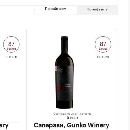
По алфавиту
По рейтингу
87
87
баллов
баллов
СЕРЕБРО
СЕРЕБРО
Соотношение цены и качества
5 из 5
ery
Саперави, Gunko Winery