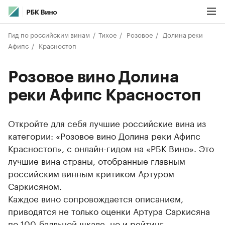
Гид по российским винам
Тихое
Розовое
Долина реки
Афипс
Красностоп
Розовое вино Долина
реки Афипс Красностоп
Откройте для себя лучшие российские вина из
категории: «Розовое вино Долина реки Афипс
Красностоп», с онлайн-гидом на «РБК Вино». Это
лучшие вина страны, отобранные главным
российским винным критиком Артуром
Саркисяном.
Каждое вино сопровождается описанием,
приводятся не только оценки Артура Саркисяна
по 100-балльной шкале, но и рейтинг