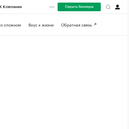
Скрыть баннеры
К Компании
 о сложном 
Вкус к жизни 
Обратная связь 