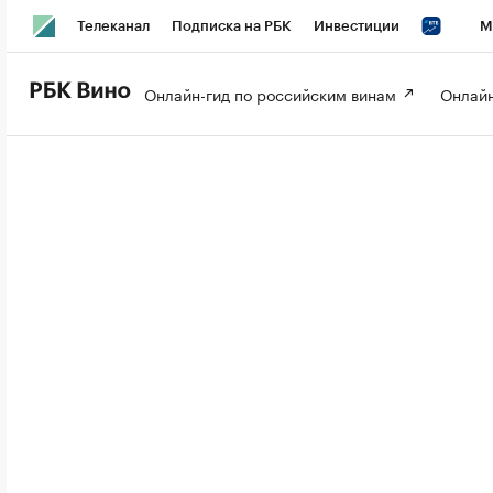
Телеканал
Подписка на РБК
Инвестиции
М
РБК Вино
РБК Life
Онлайн-гид по российским винам 
Онлайн