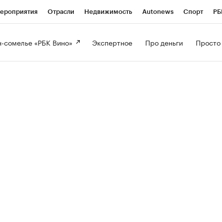
ероприятия
Отрасли
Недвижимость
Autonews
Спорт
РБ
-сомелье «РБК Вино» 
Экспертное 
Про деньги 
Просто