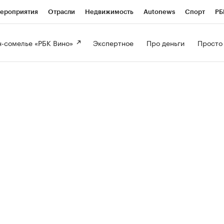
ероприятия
Отрасли
Недвижимость
Autonews
Спорт
РБ
-сомелье «РБК Вино» 
Экспертное 
Про деньги 
Просто