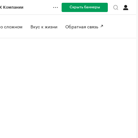
Скрыть баннеры
К Компании
 о сложном 
Вкус к жизни 
Обратная связь 