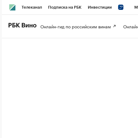
Телеканал
Подписка на РБК
Инвестиции
М
РБК Вино
РБК Life
Онлайн-гид по российским винам 
Онлайн