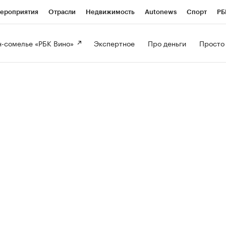
ероприятия
Отрасли
Недвижимость
Autonews
Спорт
РБ
-сомелье «РБК Вино» 
Экспертное 
Про деньги 
Просто