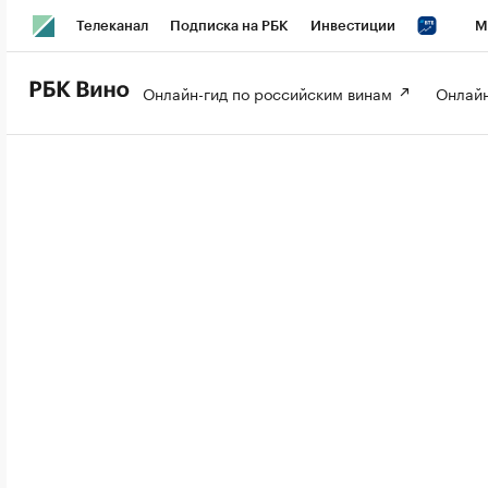
Телеканал
Подписка на РБК
Инвестиции
М
РБК Вино
РБК Life
Онлайн-гид по российским винам 
Онлайн