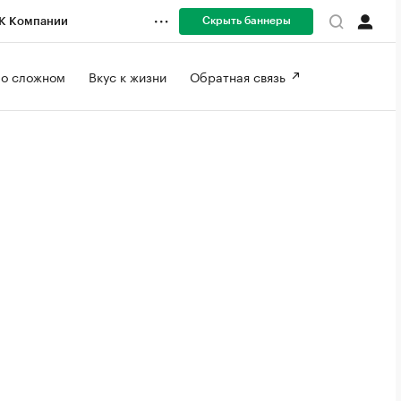
Скрыть баннеры
К Компании
 о сложном 
Вкус к жизни 
Обратная связь 