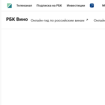
Телеканал
Подписка на РБК
Инвестиции
М
РБК Вино
РБК Life
Онлайн-гид по российским винам 
Онлайн