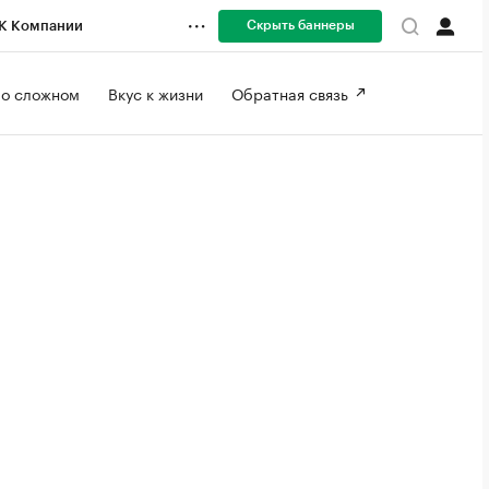
Скрыть баннеры
К Компании
 о сложном 
Вкус к жизни 
Обратная связь 