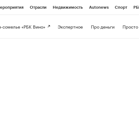
ероприятия
Отрасли
Недвижимость
Autonews
Спорт
РБ
-сомелье «РБК Вино» 
Экспертное 
Про деньги 
Просто