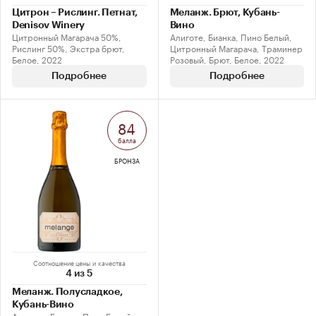
Цитрон – Рислинг. Петнат,
Меланж. Брют, Кубань-
Denisov Winery
Вино
Цитронный Магарача 50%,
Алиготе, Бианка, Пино Белый,
Рислинг 50%, Экстра брют,
Цитронный Магарача, Траминер
Белое, 2022
Розовый, Брют, Белое, 2022
Подробнее
Подробнее
84
балла
БРОНЗА
Соотношение цены и качества
4 из 5
Меланж. Полусладкое,
Кубань-Вино
Алиготе, Бианка, Пино Белый,