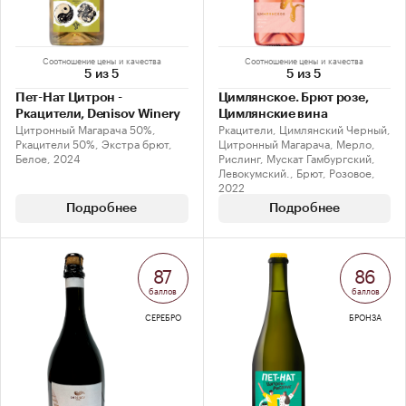
Соотношение цены и качества
Соотношение цены и качества
5 из 5
5 из 5
Пет-Нат Цитрон -
Цимлянское. Брют розе,
Ркацители, Denisov Winery
Цимлянские вина
Цитронный Магарача 50%,
Ркацители, Цимлянский Черный,
Ркацители 50%, Экстра брют,
Цитронный Магарача, Мерло,
Белое, 2024
Рислинг, Мускат Гамбургский,
Левокумский., Брют, Розовое,
2022
Подробнее
Подробнее
87
86
баллов
баллов
СЕРЕБРО
БРОНЗА