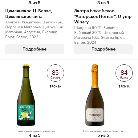
5 из 5
5 из 5
Цимлянское-Ц. Белое,
Экстра брют белое
Цимлянские вина
"Авторское Петнат", Olymp
Алиготе, Ркацители, Цветочный,
Winery
Первенец Магарача, Цитронный
Шардоне 60 %, Рислинг
Магарача, Августин, Рислинг,
Рейнский 30 %, Цитронный
Брют, Белое, 2022
Магарача 10%, Экстра брют,
Белое, 2024
Подробнее
Подробнее
85
84
баллов
балла
БРОНЗА
БРОНЗА
Соотношение цены и качества
Соотношение цены и качества
4 из 5
5 из 5