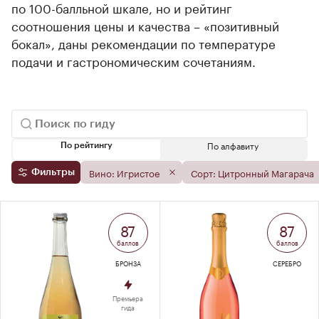
по 100-балльной шкале, но и рейтинг
соотношения цены и качества – «позитивный
бокал», даны рекомендации по температуре
подачи и гастрономическим сочетаниям.
По алфавиту
По рейтингу
Вино: Игристое
Сорт: Цитронный Магарача
Фильтры
87
87
баллов
баллов
БРОНЗА
СЕРЕБРО
Премьера
гида