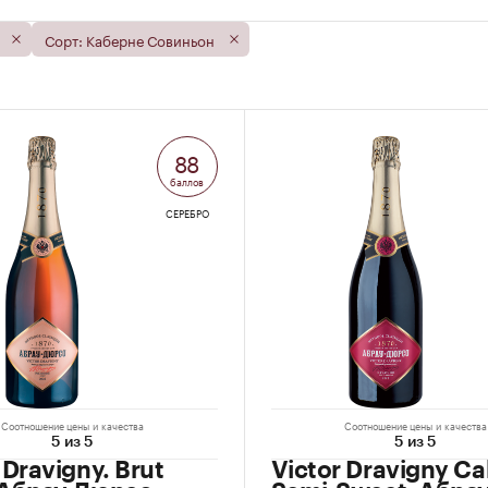
Сорт: Каберне Совиньон
88
баллов
СЕРЕБРО
Соотношение цены и качества
Соотношение цены и качества
5 из 5
5 из 5
 Dravigny. Brut
Victor Dravigny C