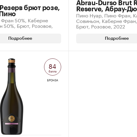
Abrau-Durso Brut 
 Резерв брют розе,
Reserve, Абрау-Д
Пино
Пино Нуар, Пино Фран, 
 Фран 50%, Каберне
Совиньон, Каберне Фран
н 50%, Брют, Розовое,
Брют, Розовое, 2022
Подробнее
Подробнее
84
балла
БРОНЗА