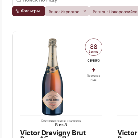
Вино: Игристое
Регион: Новороссийск
Фильтры
88
баллов
СЕРЕБРО
Премьера
гида
Соотношение цены и качества
5 из 5
Victor Dravigny Brut
Victor