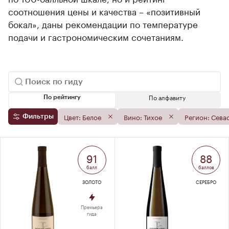
соотношения цены и качества – «позитивный
бокал», даны рекомендации по температуре
подачи и гастрономическим сочетаниям.
По алфавиту
По рейтингу
Цвет: Белое
Вино: Тихое
Регион: Сева
Фильтры
91
88
балл
баллов
ЗОЛОТО
СЕРЕБРО
Премьера
гида