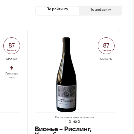
По алфавиту
По рейтингу
87
87
баллов
баллов
БРОНЗА
СЕРЕБРО
Премьера
гида
Соотношение цены и качества
5 из 5
Вионье – Рислинг,