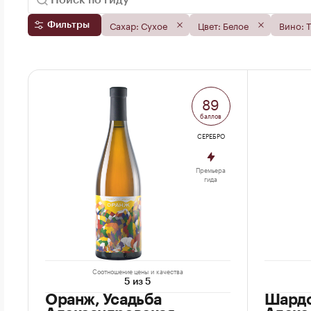
Сахар: Сухое
Цвет: Белое
Вино: 
Фильтры
89
баллов
СЕРЕБРО
Премьера
гида
Соотношение цены и качества
5 из 5
Оранж, Усадьба
Шардо