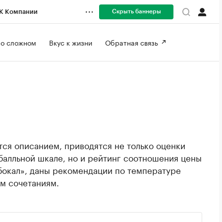
Скрыть баннеры
К Компании
 о сложном 
Вкус к жизни 
Обратная связь 
ся описанием, приводятся не только оценки
балльной шкале, но и рейтинг соотношения цены
 бокал», даны рекомендации по температуре
м сочетаниям.