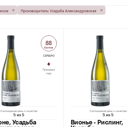
Тихое
Производитель: Усадьба Александровская
88
баллов
СЕРЕБРО
Премьера
гида
Соотношение цены и качества
Соотношение цены и качества
5 из 5
5 из 5
не, Усадьба
Вионье - Рислинг,