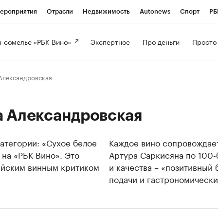
ероприятия
Отрасли
Недвижимость
Autonews
Спорт
РБ
-сомелье «РБК Вино» 
Экспертное 
Про деньги 
Просто
Александровская
а Александровская
атегории: «Сухое белое
Каждое вино сопровождает
 на «РБК Вино». Это
Артура Саркисяна по 100-
ийским винным критиком
и качества – «позитивный
подачи и гастрономически