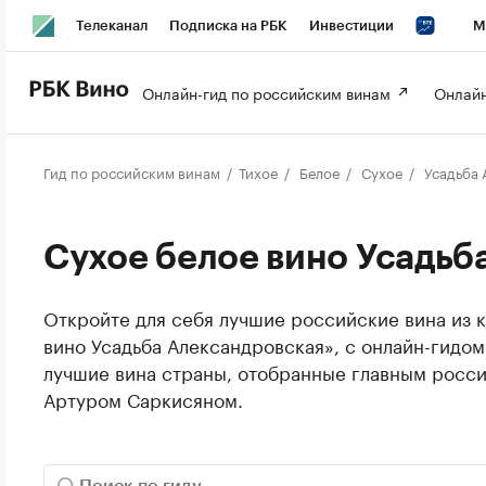
Телеканал
Подписка на РБК
Инвестиции
М
РБК Вино
РБК Life
Онлайн-гид по российским винам 
Онлайн
Гид по российским винам
Тихое
Белое
Сухое
Усадьба 
Сухое белое вино Усадьб
Откройте для себя лучшие российские вина из к
вино Усадьба Александровская», с онлайн-гидом
лучшие вина страны, отобранные главным росс
Артуром Саркисяном.