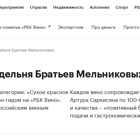
ероприятия
Отрасли
Недвижимость
Autonews
Спорт
РБ
-сомелье «РБК Вино» 
Экспертное 
Про деньги 
Просто
льня Братьев Мельниковых
дельня Братьев Мельниковы
категории: «Сухое красное
Каждое вино сопровождает
н-гидом на «РБК Вино».
Артура Саркисяна по 100-
российским винным
и качества – «позитивный
подачи и гастрономически