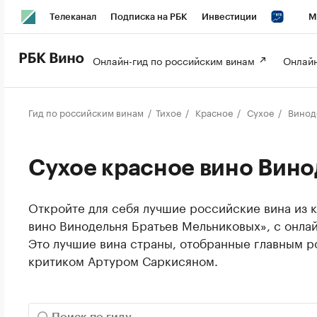
Телеканал
Подписка на РБК
Инвестиции
М
РБК Вино
РБК Life
Онлайн-гид по российским винам 
Онлайн
Гид по российским винам
Тихое
Красное
Сухое
Виноде
Сухое красное вино Вино
Откройте для себя лучшие российские вина из 
вино Винодельня Братьев Мельниковых», с онлай
Это лучшие вина страны, отобранные главным 
критиком Артуром Саркисяном.