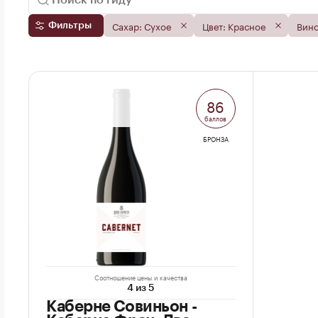
Сахар: Сухое
Цвет: Красное
Вино
Фильтры
86
баллов
БРОНЗА
Соотношение цены и качества
4 из 5
Каберне Совиньон -