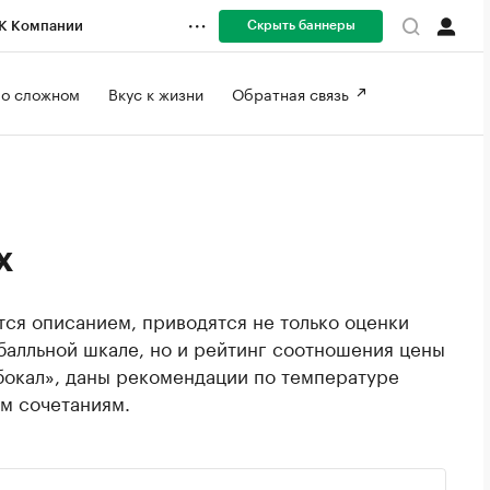
Скрыть баннеры
К Компании
 о сложном 
Вкус к жизни 
Обратная связь 
х
ся описанием, приводятся не только оценки
балльной шкале, но и рейтинг соотношения цены
 бокал», даны рекомендации по температуре
м сочетаниям.