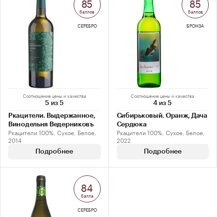
85
85
баллов
баллов
СЕРЕБРО
БРОНЗА
Соотношение цены и качества
Соотношение цены и качества
5 из 5
4 из 5
Ркацители. Выдержанное,
Сибирьковый. Оранж, Дача
Винодельня Ведерниковъ
Сердюка
Ркацители 100%, Сухое, Белое,
Ркацители 100%, Сухое, Белое,
2014
2022
Подробнее
Подробнее
84
балла
СЕРЕБРО