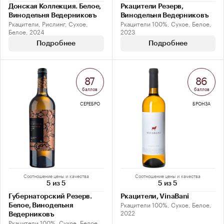
Донская Коллекция. Белое,
Ркацители Резерв,
Винодельня Ведерниковъ
Винодельня Ведерниковъ
Ркацители, Рислинг, Сухое,
Ркацители 100%, Сухое, Белое,
Белое, 2024
2023
Подробнее
Подробнее
87
86
баллов
баллов
СЕРЕБРО
БРОНЗА
Соотношение цены и качества
Соотношение цены и качества
5 из 5
5 из 5
Губернаторский Резерв.
Ркацители, VinaBani
Ркацители 100%, Сухое, Белое,
Белое, Винодельня
2022
Ведерниковъ
Ркацители 100%, Сухое, Белое,