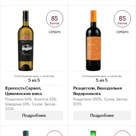
85
85
баллов
баллов
СЕРЕБРО
СЕРЕБРО
Соотношение цены и качества
Соотношение цены и качества
5 из 5
5 из 5
Крепость Саркел,
Ркацители, Винодельня
Цимлянские вина
Ведерниковъ
Ркацители 34%, Алиготе 33%,
Ркацители 100%, Сухое, Белое,
Шардоне 33%, Сухое, Белое,
2015
2019
Подробнее
Подробнее