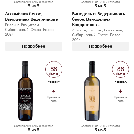
Соотношение цены и качества
Соотношение цены и качества
5 из 5
5 из 5
Ассамбляж белое,
Винодельня Ведерниковъ
Винодельня Ведерниковъ
белое, Винодельня
Рислинг, Ркацители,
Ведерниковъ
Сибирьковый, Сухое, Белое,
Алиготе, Рислинг, Ркацители,
2024
Сибирьковый, Сухое, Белое,
2024
Подробнее
Подробнее
88
88
баллов
баллов
СЕРЕБРО
СЕРЕБРО
Премьера
Премьера
гида
гида
Соотношение цены и качества
Соотношение цены и качества
5 из 5
5 из 5