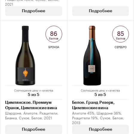
2021
Подробнее
Подробнее
86
85
баллов
баллов
БРОНЗА
СЕРЕБРО
Соотношение цены и качества
Соотношение цены и качества
5 из 5
5 из 5
Цимлянское. Премиум
Белое. Гранд Резерв,
Оранж, Цимлянские вина
Цимлянские вина
Шардоне, Алиготе, Ркацители,
Алиготе 45%, Шардоне 36%,
Бианка, Сухое, Белое, 2021
Ркацители 19%, Сухое, Белое,
2013
Подробнее
Подробнее