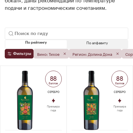
подачи и гастрономическим сочетаниям.
По алфавиту
По рейтингу
Вино: Тихое
Регион: Долина Дона
Сор
Фильтры
88
88
баллов
баллов
СЕРЕБРО
СЕРЕБРО
Премьера
Премьера
гида
гида