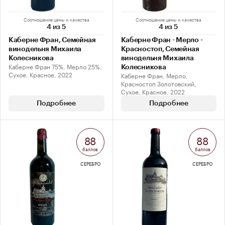
Соотношение цены и качества
Соотношение цены и качества
4 из 5
4 из 5
Каберне Фран, Семейная
Каберне Фран - Мерло -
винодельня Михаила
Красностоп, Семейная
Колесникова
винодельня Михаила
Каберне Фран 75%, Мерло 25%,
Колесникова
Сухое, Красное, 2022
Каберне Фран, Мерло,
Красностоп Золотовский,
Сухое, Красное, 2022
Подробнее
Подробнее
88
88
баллов
баллов
СЕРЕБРО
СЕРЕБРО