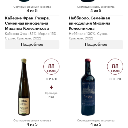
Соотношение цены и качества
Соотношение цены и качества
4 из 5
4 из 5
Каберне Фран. Резерв,
Неббиоло, Семейная
Семейная винодельня
винодельня Михаила
Михаила Колесникова
Колесникова
Каберне Фран 85%, Мерло 15%,
Неббиоло 100%, Сухое,
Сухое, Красное, 2022
Красное, 2022
Подробнее
Подробнее
88
88
баллов
баллов
СЕРЕБРО
СЕРЕБРО
Премьера
гида
Соотношение цены и качества
Соотношение цены и качества
4 из 5
4 из 5