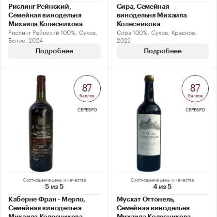
Рислинг Рейнский,
Сира, Семейная
Семейная винодельня
винодельня Михаила
Михаила Колесникова
Колесникова
Рислинг Рейнский 100%, Сухое,
Сира 100%, Сухое, Красное,
Белое, 2024
2022
Подробнее
Подробнее
87
87
баллов
баллов
СЕРЕБРО
СЕРЕБРО
Соотношение цены и качества
Соотношение цены и качества
5 из 5
4 из 5
Каберне Фран - Мерло,
Мускат Оттонель,
Семейная винодельня
Семейная винодельня
Михаила Колесникова
Михаила Колесникова