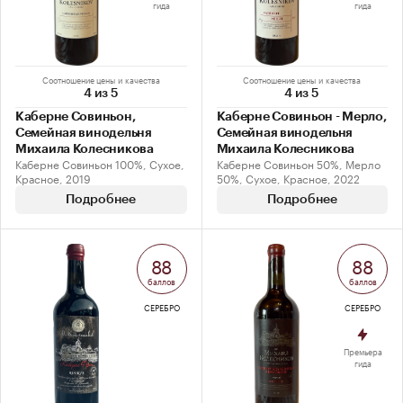
гида
гида
Соотношение цены и качества
Соотношение цены и качества
4 из 5
4 из 5
Каберне Совиньон,
Каберне Совиньон - Мерло,
Семейная винодельня
Семейная винодельня
Михаила Колесникова
Михаила Колесникова
Каберне Совиньон 100%, Сухое,
Каберне Совиньон 50%, Мерло
Красное, 2019
50%, Сухое, Красное, 2022
Подробнее
Подробнее
88
88
баллов
баллов
СЕРЕБРО
СЕРЕБРО
Премьера
гида