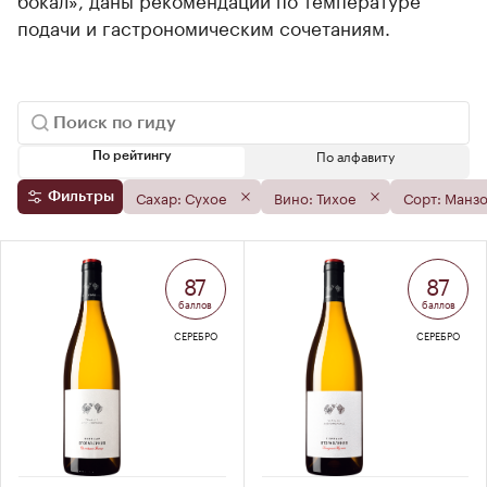
подачи и гастрономическим сочетаниям.
По алфавиту
По рейтингу
Сахар: Сухое
Вино: Тихое
Сорт: Манз
Фильтры
87
87
баллов
баллов
СЕРЕБРО
СЕРЕБРО