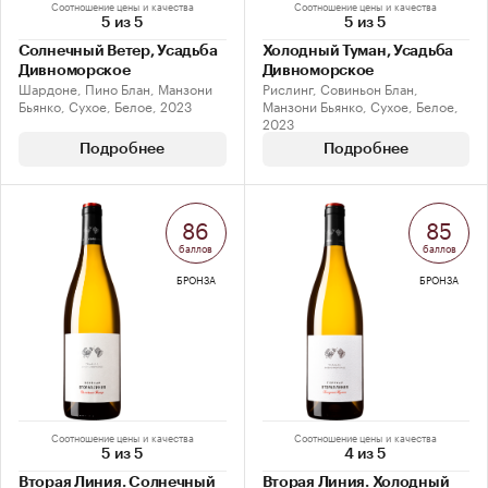
Соотношение цены и качества
Соотношение цены и качества
5 из 5
5 из 5
Солнечный Ветер, Усадьба
Холодный Туман, Усадьба
Дивноморское
Дивноморское
Шардоне, Пино Блан, Манзони
Рислинг, Совиньон Блан,
Бьянко, Сухое, Белое, 2023
Манзони Бьянко, Сухое, Белое,
2023
Подробнее
Подробнее
86
85
баллов
баллов
БРОНЗА
БРОНЗА
Соотношение цены и качества
Соотношение цены и качества
5 из 5
4 из 5
Вторая Линия. Cолнечный
Вторая Линия. Холодный