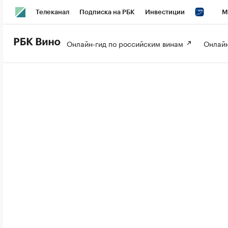
Телеканал
Подписка на РБК
Инвестиции
М
РБК Вино
РБК Life
Онлайн-гид по российским винам 
Онлайн