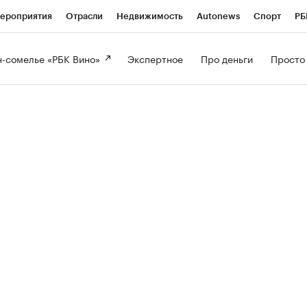
ероприятия
Отрасли
Недвижимость
Autonews
Спорт
РБ
-сомелье «РБК Вино» 
Экспертное 
Про деньги 
Просто