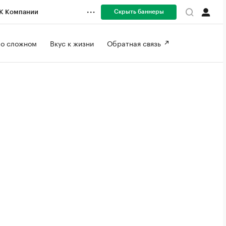
Скрыть баннеры
К Компании
 о сложном 
Вкус к жизни 
Обратная связь 