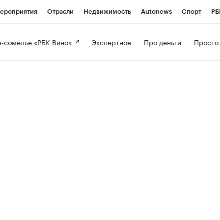
ероприятия
Отрасли
Недвижимость
Autonews
Спорт
РБ
-сомелье «РБК Вино» 
Экспертное 
Про деньги 
Просто