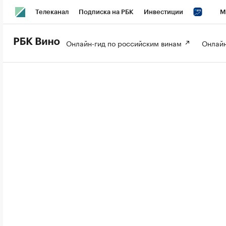
Телеканал
Подписка на РБК
Инвестиции
М
РБК Вино
РБК Life
Онлайн-гид по российским винам 
Онлайн