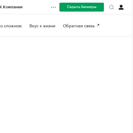
Скрыть баннеры
К Компании
 о сложном 
Вкус к жизни 
Обратная связь 