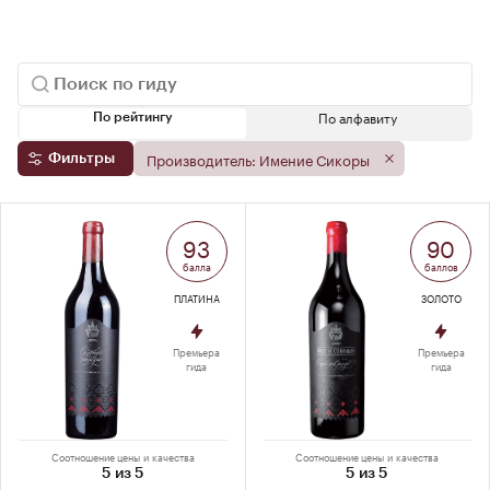
По алфавиту
По рейтингу
Производитель: Имение Сикоры
Фильтры
93
90
балла
баллов
ПЛАТИНА
ЗОЛОТО
Премьера
Премьера
гида
гида
Соотношение цены и качества
Соотношение цены и качества
5 из 5
5 из 5