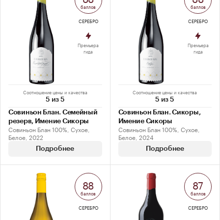
баллов
баллов
СЕРЕБРО
СЕРЕБРО
Премьера
Премьера
гида
гида
Соотношение цены и качества
Соотношение цены и качества
5 из 5
5 из 5
Совиньон Блан. Семейный
Совиньон Блан. Сикоры,
резерв, Имение Сикоры
Имение Сикоры
Совиньон Блан 100%, Сухое,
Совиньон Блан 100%, Сухое,
Белое, 2022
Белое, 2024
Подробнее
Подробнее
88
87
баллов
баллов
СЕРЕБРО
СЕРЕБРО