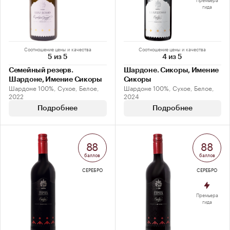
гида
Соотношение цены и качества
Соотношение цены и качества
5 из 5
4 из 5
Семейный резерв.
Шардоне. Сикоры, Имение
Шардоне, Имение Сикоры
Сикоры
Шардоне 100%, Сухое, Белое,
Шардоне 100%, Сухое, Белое,
2022
2024
Подробнее
Подробнее
88
88
баллов
баллов
СЕРЕБРО
СЕРЕБРО
Премьера
гида