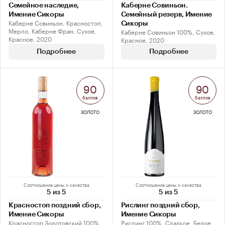
Семейное наследие,
Каберне Совиньон.
Имение Сикоры
Семейный резерв, Имение
Каберне Совиньон, Красностоп,
Сикоры
Мерло, Каберне Фран, Сухое,
Каберне Совиньон 100%, Сухое,
Красное, 2020
Красное, 2020
Подробнее
Подробнее
90
90
баллов
баллов
ЗОЛОТО
ЗОЛОТО
Соотношение цены и качества
Соотношение цены и качества
5 из 5
5 из 5
Красностоп поздний сбор,
Рислинг поздний сбор,
Имение Сикоры
Имение Сикоры
Красностоп Золотовский 100%,
Рислинг 100%, Сладкое, Белое,