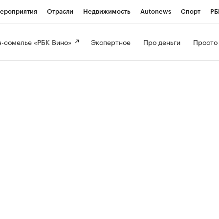
ероприятия
Отрасли
Недвижимость
Autonews
Спорт
РБ
-сомелье «РБК Вино» 
Экспертное 
Про деньги 
Просто