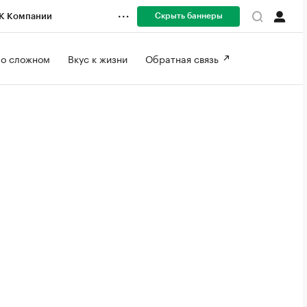
Скрыть баннеры
К Компании
 о сложном 
Вкус к жизни 
Обратная связь 