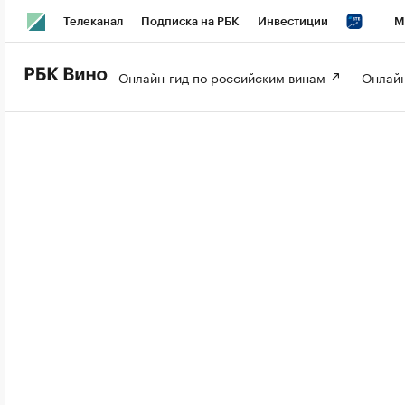
Телеканал
Подписка на РБК
Инвестиции
М
РБК Вино
РБК Life
Онлайн-гид по российским винам 
Онлайн