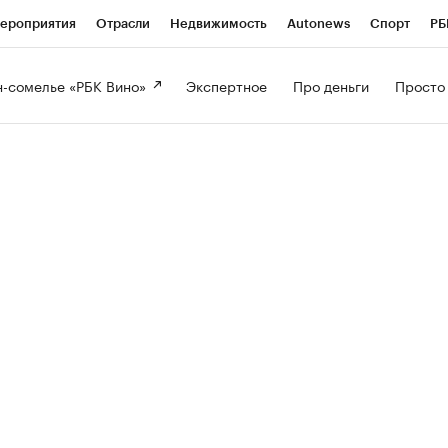
ероприятия
Отрасли
Недвижимость
Autonews
Спорт
РБ
-сомелье «РБК Вино» 
Экспертное 
Про деньги 
Просто