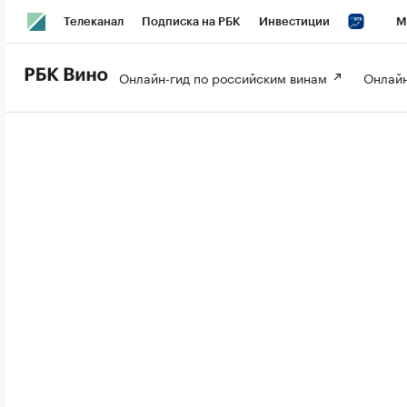
Телеканал
Подписка на РБК
Инвестиции
М
РБК Вино
РБК Life
Онлайн-гид по российским винам 
Онлайн