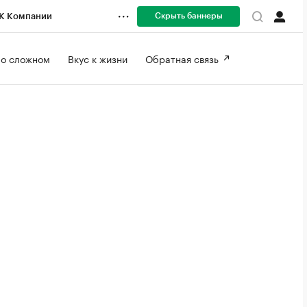
Скрыть баннеры
К Компании
 о сложном 
Вкус к жизни 
Обратная связь 