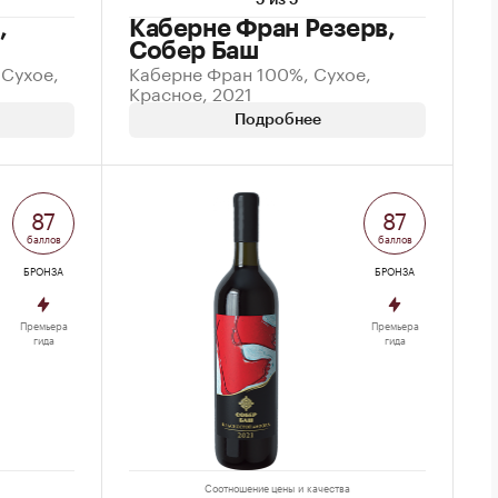
5 из 5
,
Каберне Фран Резерв,
Собер Баш
 Сухое,
Каберне Фран 100%, Сухое,
Красное, 2021
Подробнее
87
87
баллов
баллов
БРОНЗА
БРОНЗА
Премьера
Премьера
гида
гида
Соотношение цены и качества