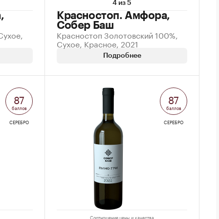
4 из 5
,
Красностоп. Амфора,
Собер Баш
Сухое,
Красностоп Золотовский 100%,
Сухое, Красное, 2021
Подробнее
87
87
баллов
баллов
СЕРЕБРО
СЕРЕБРО
Соотношение цены и качества