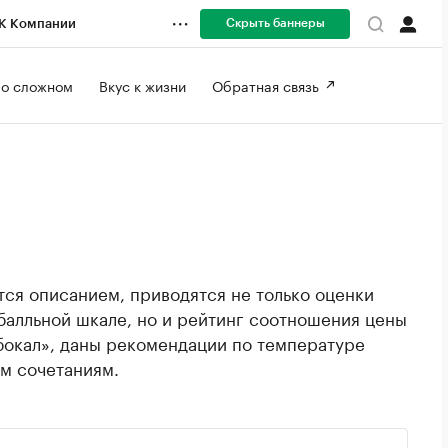
Скрыть баннеры
К Компании
 о сложном 
Вкус к жизни 
Обратная связь 
ся описанием, приводятся не только оценки
балльной шкале, но и рейтинг соотношения цены
 бокал», даны рекомендации по температуре
м сочетаниям.