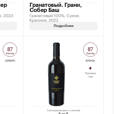
бер
Гранатовый. Грани,
Собер Баш
е, 2023
Гранатовый 100%, Сухое,
Красное, 2022
Подробнее
87
87
баллов
баллов
СЕРЕБРО
БРОНЗА
Премьера
гида
Соотношение цены и качества