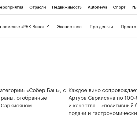
ероприятия
Отрасли
Недвижимость
Autonews
Спорт
РБ
-сомелье «РБК Вино» 
Экспертное 
Про деньги 
Просто
атегории: «Собер Баш», с
Каждое вино сопровождает
траны, отобранные
Артура Саркисяна по 100-
 Саркисяном.
и качества – «позитивный
подачи и гастрономически