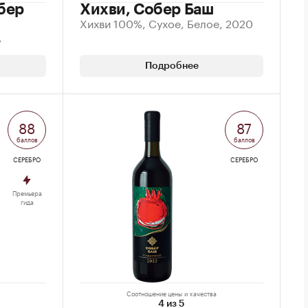
бер
Хихви, Собер Баш
Хихви 100%, Сухое, Белое, 2020
,
Подробнее
88
87
баллов
баллов
СЕРЕБРО
СЕРЕБРО
Премьера
гида
Соотношение цены и качества
4 из 5