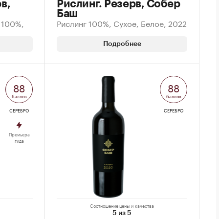
в,
Рислинг. Резерв, Собер
Баш
 100%,
Рислинг 100%, Сухое, Белое, 2022
Подробнее
88
88
баллов
баллов
СЕРЕБРО
СЕРЕБРО
Премьера
гида
Соотношение цены и качества
5 из 5