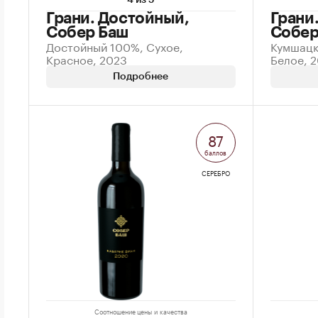
4 из 5
Грани. Достойный,
Грани
Собер Баш
Собер
Достойный 100%, Сухое,
Кумшацк
Красное, 2023
Белое, 
Подробнее
87
баллов
СЕРЕБРО
Соотношение цены и качества