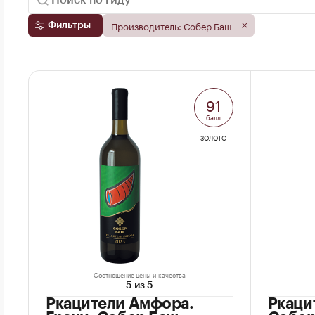
Производитель: Собер Баш
Фильтры
91
балл
ЗОЛОТО
Соотношение цены и качества
5 из 5
Ркацители Амфора.
Ркаци