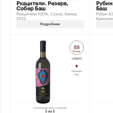
Ркацители. Резерв,
Рубин
Собер Баш
Баш
Ркацители 100%, Сухое, Белое,
Рубин А
2022
Красное
Подробнее
88
баллов
СЕРЕБРО
Премьера
гида
Соотношение цены и качества
5 из 5