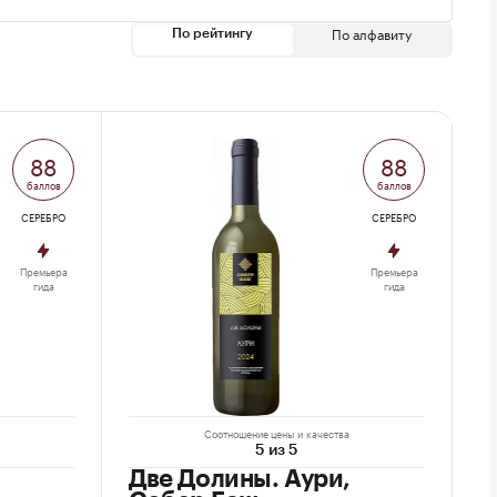
По алфавиту
По рейтингу
88
88
баллов
баллов
СЕРЕБРО
СЕРЕБРО
Премьера
Премьера
гида
гида
Соотношение цены и качества
5 из 5
Две Долины. Аури,