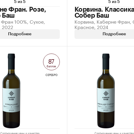
5 из 5
5 из 5
не Фран. Розе,
Корвина. Классика
 Баш
Собер Баш
 Фран 100%, Сухое,
Корвина, Каберне Фран, 
, 2022
Красное, 2024
Подробнее
Подробнее
87
баллов
СЕРЕБРО
Соотношение цены и качества
Соотношение цены и качества