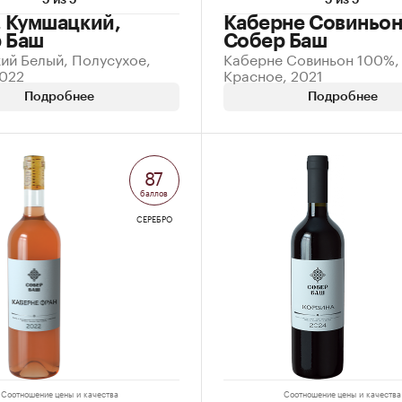
5 из 5
5 из 5
. Кумшацкий,
Каберне Совиньон
 Баш
Собер Баш
ий Белый, Полусухое,
Каберне Совиньон 100%,
2022
Красное, 2021
Подробнее
Подробнее
87
баллов
СЕРЕБРО
Соотношение цены и качества
Соотношение цены и качества