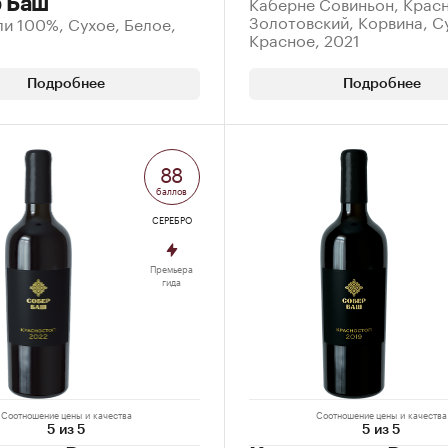
Каберне Совиньон, Крас
 Баш
Золотовский, Корвина, С
и 100%, Сухое, Белое,
Красное, 2021
Подробнее
Подробнее
88
баллов
СЕРЕБРО
Премьера
гида
Соотношение цены и качества
Соотношение цены и качества
5 из 5
5 из 5