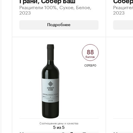
Грани, Собер Баш
Собер
Ркацители 100%, Сухое, Белое,
Ркацител
2023
2023
Подробнее
88
баллов
СЕРЕБРО
Соотношение цены и качества
5 из 5