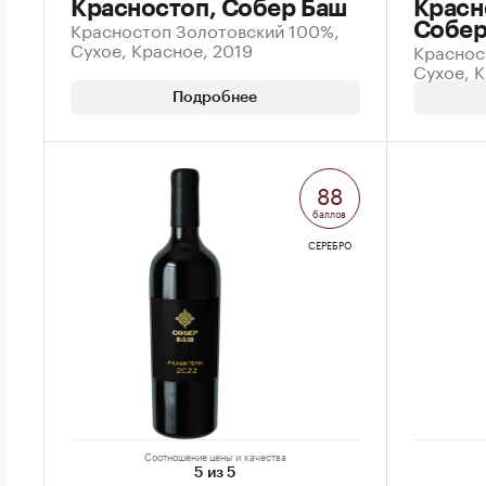
Красностоп, Собер Баш
Красн
Красностоп Золотовский 100%,
Собер
Сухое, Красное, 2019
Краснос
Сухое, 
Подробнее
88
баллов
СЕРЕБРО
Соотношение цены и качества
5 из 5