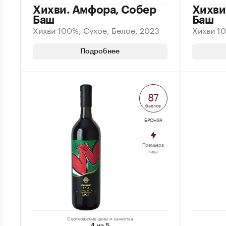
Хихви. Амфора, Собер
Хихви
Баш
Баш
Хихви 100%, Сухое, Белое, 2023
Хихви 10
Подробнее
87
баллов
БРОНЗА
Премьера
гида
Соотношение цены и качества