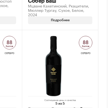
ностоп
Собер Баш
ухое,
Мцване Кахетинский, Ркацители,
Мюллер Тургау, Сухое, Белое,
2024
Подробнее
88
88
баллов
баллов
СЕРЕБРО
СЕРЕБРО
Соотношение цены и качества
5 из 5