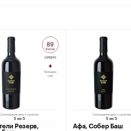
89
баллов
СЕРЕБРО
Премьера
гида
Соотношение цены и качества
Соотношение цены и качества
5 из 5
5 из 5
тели Резерв,
Афа, Собер Баш