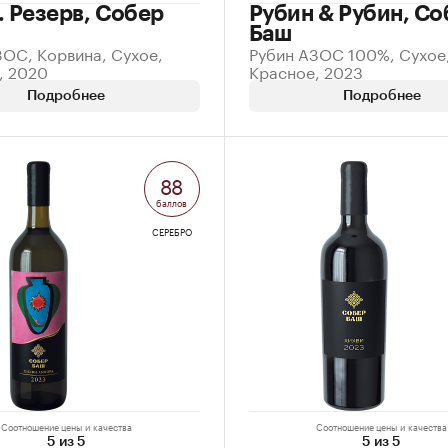
. Резерв, Собер
Рубин & Рубин, Со
Баш
ЗОС, Корвина, Сухое,
Рубин АЗОС 100%, Сухое
, 2020
Красное, 2023
Подробнее
Подробнее
88
баллов
СЕРЕБРО
Соотношение цены и качества
Соотношение цены и качества
5 из 5
5 из 5