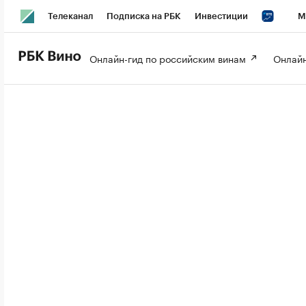
Телеканал
Подписка на РБК
Инвестиции
М
РБК Вино
РБК Life
Онлайн-гид по российским винам 
Онлайн