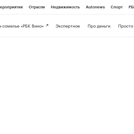
ероприятия
Отрасли
Недвижимость
Autonews
Спорт
РБ
-сомелье «РБК Вино» 
Экспертное 
Про деньги 
Просто