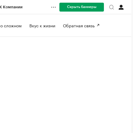
Скрыть баннеры
К Компании
 о сложном 
Вкус к жизни 
Обратная связь 