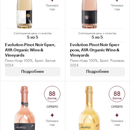
Премьера
Премьера
гида
гида
Соотношение цены и качества
Соотношение цены и качества
5 из 5
5 из 5
Evolution Pinot Noir брют,
Evolution Pinot Noir брют
AYA Organic Wine &
розе, AYA Organic Wine &
Vineyards
Vineyards
Пино Нуар 100%, Брют, Белое,
Пино Нуар 100%, Брют, Розовое,
2024
2024
Подробнее
Подробнее
88
88
баллов
баллов
СЕРЕБРО
СЕРЕБРО
Премьера
Премьера
гида
гида