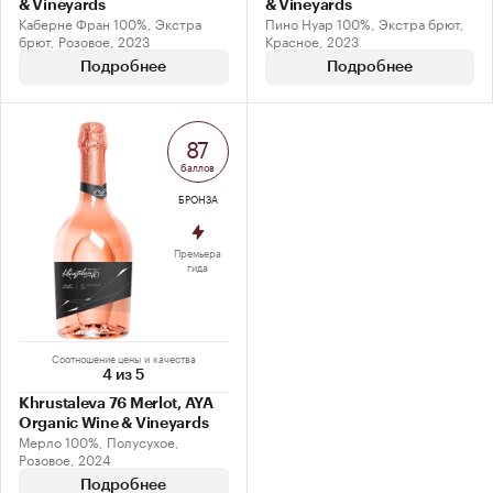
& Vineyards
& Vineyards
Каберне Фран 100%, Экстра
Пино Нуар 100%, Экстра брют,
брют, Розовое, 2023
Красное, 2023
Подробнее
Подробнее
87
баллов
БРОНЗА
Премьера
гида
Соотношение цены и качества
4 из 5
Khrustaleva 76 Merlot, AYA
Organic Wine & Vineyards
Мерло 100%, Полусухое,
Розовое, 2024
Подробнее