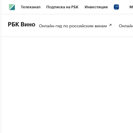
Телеканал
Подписка на РБК
Инвестиции
М
РБК Вино
РБК Life
Онлайн-гид по российским винам 
Онлайн