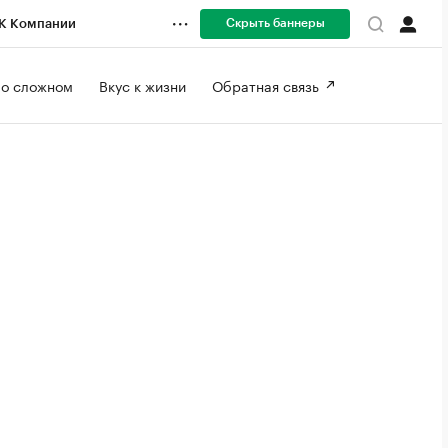
Скрыть баннеры
К Компании
 о сложном 
Вкус к жизни 
Обратная связь 