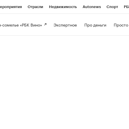
ероприятия
Отрасли
Недвижимость
Autonews
Спорт
РБ
-сомелье «РБК Вино» 
Экспертное 
Про деньги 
Просто