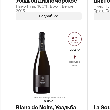
Усадьба Дивноморское
Дивно
Пино Нуар 100%, Брют, Белое,
Пино Ну
2015
Брют, Бе
Подробнее
89
баллов
СЕРЕБРО
Премьера
гида
Соотношение цены и качества
5 из 5
Blanc de Noirs, Усадьба
La Sou