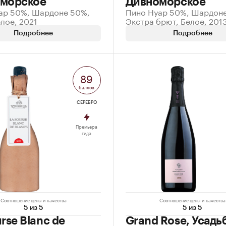
морское
Дивноморское
ар 50%, Шардоне 50%,
Пино Нуар 50%, Шардон
лое, 2021
Экстра брют, Белое, 201
Подробнее
Подробнее
89
баллов
СЕРЕБРО
Премьера
гида
Соотношение цены и качества
Соотношение цены и качества
5 из 5
5 из 5
rse Blanc de
Grand Rose, Усадь