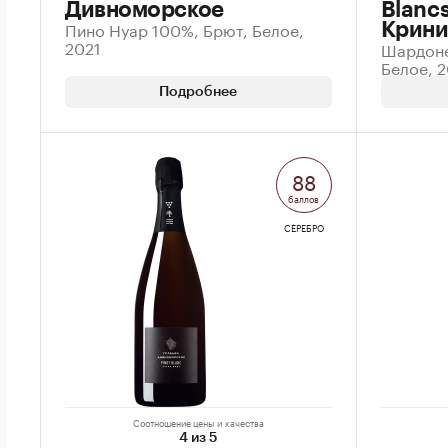
Дивноморское
Blanc
Пино Нуар 100%, Брют, Белое,
Крини
2021
Шардоне
Белое, 
Подробнее
88
баллов
СЕРЕБРО
Соотношение цены и качества
4 из 5