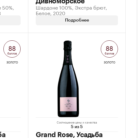
Дивноморское
е 50%,
Шардоне 100%, Экстра брют,
3
Белое, 2020
Подробнее
88
88
баллов
баллов
ЗОЛОТО
ЗОЛОТО
Соотношение цены и качества
5 из 5
ба
Grand Rose, Усадьба