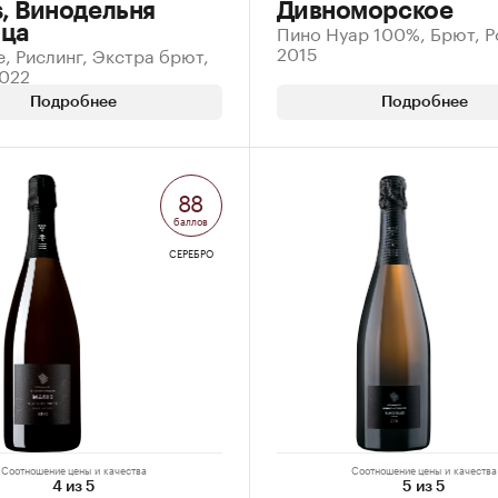
s, Винодельня
Дивноморское
Пино Нуар 100%, Брют, Р
ца
2015
, Рислинг, Экстра брют,
2022
Подробнее
Подробнее
88
баллов
СЕРЕБРО
Соотношение цены и качества
Соотношение цены и качества
4 из 5
5 из 5