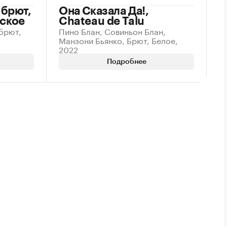
 брют,
Она Сказала Да!,
ское
Chateau de Talu
брют,
Пино Блан, Совиньон Блан,
Манзони Бьянко, Брют, Белое,
2022
Подробнее