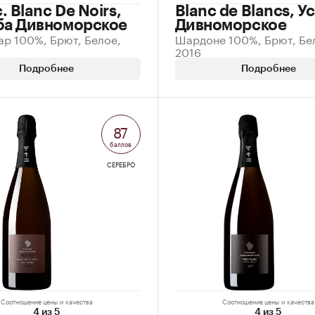
 Blanc De Noirs,
Blanc de Blancs, У
ба Дивноморское
Дивноморское
ар 100%, Брют, Белое,
Шардоне 100%, Брют, Бе
2016
Подробнее
Подробнее
87
баллов
СЕРЕБРО
Соотношение цены и качества
Соотношение цены и качества
4 из 5
4 из 5