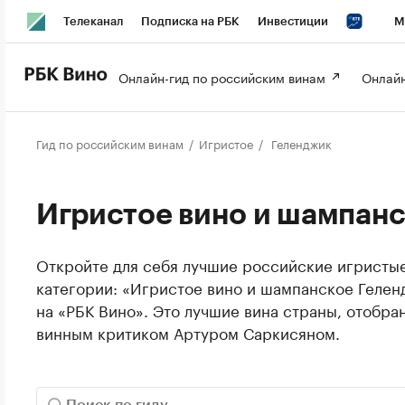
Телеканал
Подписка на РБК
Инвестиции
М
РБК Вино
РБК Life
Онлайн-гид по российским винам 
Онлайн
Гид по российским винам
Игристое
Геленджик
Игристое вино и шампан
Откройте для себя лучшие российские игристые
категории: «Игристое вино и шампанское Гелен
на «РБК Вино». Это лучшие вина страны, отобр
винным критиком Артуром Саркисяном.