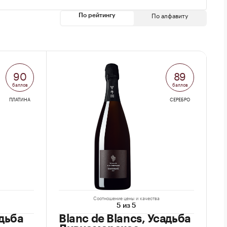
По алфавиту
По рейтингу
90
89
баллов
баллов
ПЛАТИНА
СЕРЕБРО
Соотношение цены и качества
5 из 5
дьба
Blanc de Blancs, Усадьба