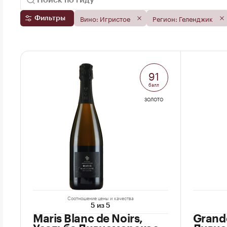
Вино: Игристое
Регион: Геленджик
Фильтры
91
балл
ЗОЛОТО
Соотношение цены и качества
5 из 5
Maris Blanc de Noirs,
Grand