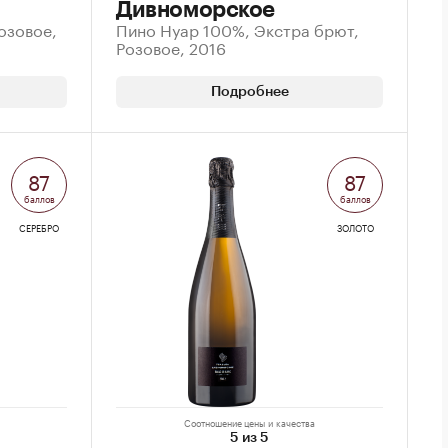
Дивноморское
озовое,
Пино Нуар 100%, Экстра брют,
Розовое, 2016
Подробнее
87
87
баллов
баллов
СЕРЕБРО
ЗОЛОТО
Соотношение цены и качества
5 из 5