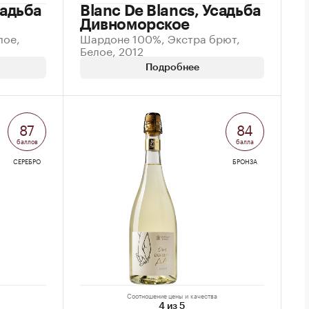
садьба
Blanc De Blancs, Усадьба
Дивноморское
лое,
Шардоне 100%, Экстра брют,
Белое, 2012
Подробнее
87
84
баллов
балла
СЕРЕБРО
БРОНЗА
Соотношение цены и качества
4 из 5