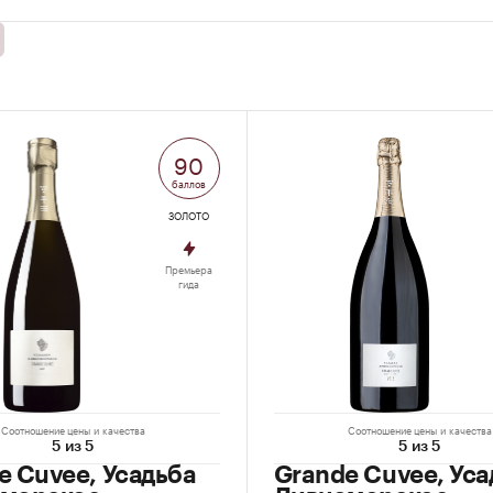
90
баллов
ЗОЛОТО
Премьера
гида
Соотношение цены и качества
Соотношение цены и качества
5 из 5
5 из 5
e Cuvee, Усадьба
Grande Cuvee, Уса