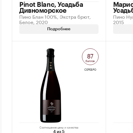
Pinot Blanc, Усадьба
Марис.
Дивноморское
Усадь
Пино Блан 100%, Экстра брют,
Пино Ну
Белое, 2020
2015
Подробнее
87
баллов
СЕРЕБРО
Соотношение цены и качества
4 из 5