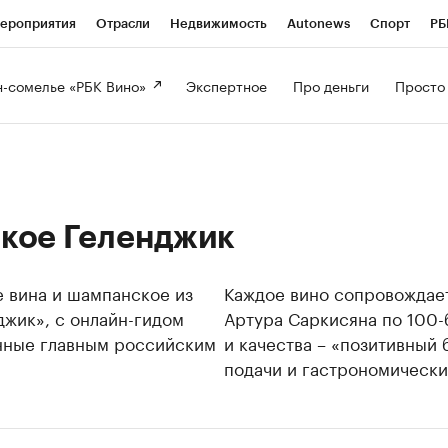
ероприятия
Отрасли
Недвижимость
Autonews
Спорт
РБ
-сомелье «РБК Вино» 
Экспертное 
Про деньги 
Просто
ское Геленджик
 вина и шампанское из
Каждое вино сопровождает
джик», с онлайн-гидом
Артура Саркисяна по 100-
анные главным российским
и качества – «позитивный
подачи и гастрономически