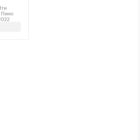
Пти
 Пино
2022