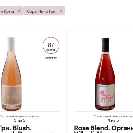
н: Крым
Сорт: Пино Гри
87
баллов
СЕРЕБРО
Соотношение цены и качества
Соотношение цены и качества
5 из 5
4 из 5
ри. Blush.
Rose Blend. Орган