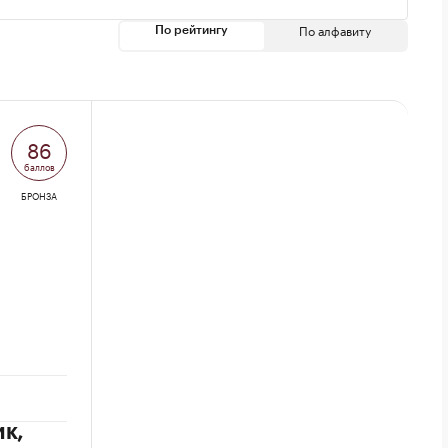
По алфавиту
По рейтингу
86
баллов
БРОНЗА
ик,