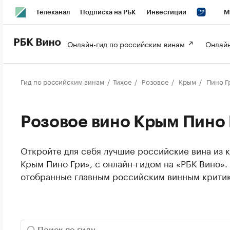
Телеканал
Подписка на РБК
Инвестиции
М
РБК Вино
РБК Life
Онлайн-гид по российским винам 
Онлайн
Гид по российским винам
Тихое
Розовое
Крым
Пино Г
Розовое вино Крым Пино 
Откройте для себя лучшие российские вина из к
Крым Пино Гри», с онлайн-гидом на «РБК Вино».
отобранные главным российским винным крити