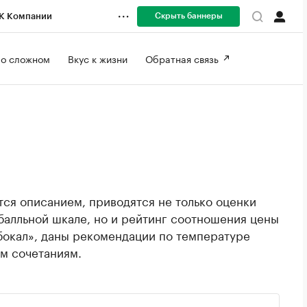
Скрыть баннеры
К Компании
 о сложном 
Вкус к жизни 
Обратная связь 
ся описанием, приводятся не только оценки
балльной шкале, но и рейтинг соотношения цены
 бокал», даны рекомендации по температуре
м сочетаниям.