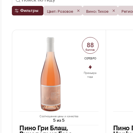
Цвет: Розовое
Вино: Тихое
Регио
Фильтры
88
баллов
СЕРЕБРО
Премьера
гида
Соотношение цены и качества
5 из 5
Пино Гри Блаш,
Пино Г