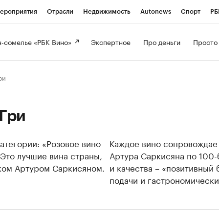
ероприятия
Отрасли
Недвижимость
Autonews
Спорт
РБ
-сомелье «РБК Вино» 
Экспертное 
Про деньги 
Просто
ри
Гри
атегории: «Розовое вино
Каждое вино сопровождает
 Это лучшие вина страны,
Артура Саркисяна по 100-
ком Артуром Саркисяном.
и качества – «позитивный
подачи и гастрономически