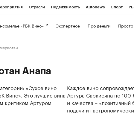
ероприятия
Отрасли
Недвижимость
Autonews
Спорт
РБ
-сомелье «РБК Вино» 
Экспертное 
Про деньги 
Просто
 Меркотан
отан Анапа
атегории: «Сухое вино
Каждое вино сопровождает
БК Вино». Это лучшие вина
Артура Саркисяна по 100-
ым критиком Артуром
и качества – «позитивный
подачи и гастрономически