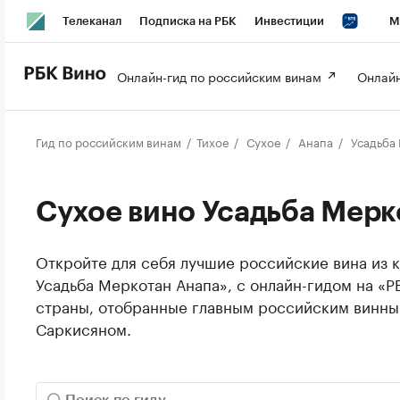
Телеканал
Подписка на РБК
Инвестиции
М
РБК Вино
РБК Life
Онлайн-гид по российским винам 
Онлайн
Гид по российским винам
Тихое
Сухое
Анапа
Усадьба
Сухое вино Усадьба Мерк
Откройте для себя лучшие российские вина из к
Усадьба Меркотан Анапа», с онлайн-гидом на «Р
страны, отобранные главным российским винн
Саркисяном.