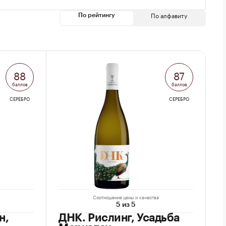
По алфавиту
По рейтингу
88
87
баллов
баллов
СЕРЕБРО
СЕРЕБРО
Соотношение цены и качества
5 из 5
н,
ДНК. Рислинг, Усадьба