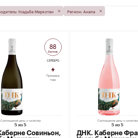
одитель: Усадьба Меркотан
Регион: Анапа
88
баллов
СЕРЕБРО
Премьера
гида
Соотношение цены и качества
Соотношение цены и качества
5 из 5
5 из 5
Каберне Совиньон,
ДНК. Каберне Фра