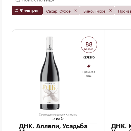
Сахар: Сухое
Вино: Тихое
Произв
Фильтры
88
баллов
СЕРЕБРО
Премьера
гида
Соотношение цены и качества
5 из 5
ДНК. Аллели, Усадьба
ДНК. 