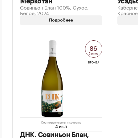
Меркотан
Усадь
Совиньон Блан 100%, Сухое,
Каберне
Белое, 2024
Красное
Подробнее
86
баллов
БРОНЗА
Соотношение цены и качества
4 из 5
ДНК. Совиньон Блан,