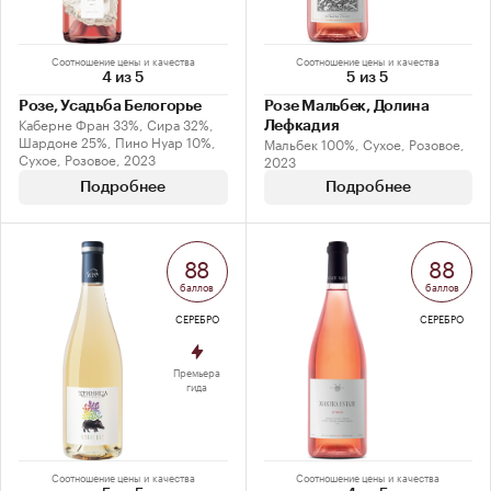
Соотношение цены и качества
Соотношение цены и качества
4 из 5
5 из 5
Розе, Усадьба Белогорье
Розе Мальбек, Долина
Каберне Фран 33%, Сира 32%,
Лефкадия
Шардоне 25%, Пино Нуар 10%,
Мальбек 100%, Сухое, Розовое,
Сухое, Розовое, 2023
2023
Подробнее
Подробнее
88
88
баллов
баллов
СЕРЕБРО
СЕРЕБРО
Премьера
гида
Соотношение цены и качества
Соотношение цены и качества