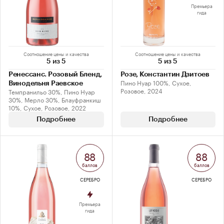
Премьера
гида
Соотношение цены и качества
Соотношение цены и качества
5 из 5
5 из 5
Ренессанс. Розовый Бленд,
Розе, Константин Дзитоев
Пино Нуар 100%, Сухое,
Винодельня Раевское
Розовое, 2024
Темпранильо 30%, Пино Нуар
30%, Мерло 30%, Блауфранкиш
10%, Сухое, Розовое, 2022
Подробнее
Подробнее
88
88
баллов
баллов
СЕРЕБРО
СЕРЕБРО
Премьера
гида