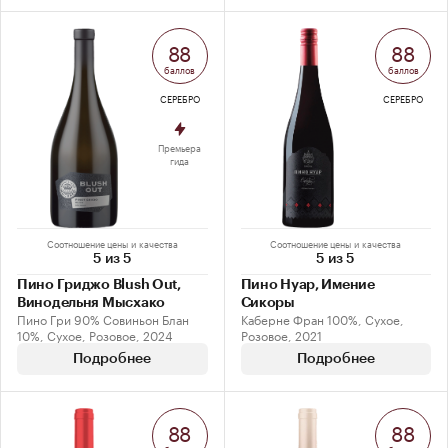
88
88
баллов
баллов
СЕРЕБРО
СЕРЕБРО
Премьера
гида
Соотношение цены и качества
Соотношение цены и качества
5 из 5
5 из 5
Пино Гриджо Blush Out,
Пино Нуар, Имение
Винодельня Мысхако
Сикоры
Пино Гри 90% Совиньон Блан
Каберне Фран 100%, Сухое,
10%, Сухое, Розовое, 2024
Розовое, 2021
Подробнее
Подробнее
88
88