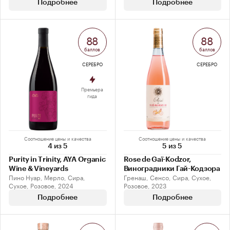
Подробнее
Подробнее
88
88
баллов
баллов
СЕРЕБРО
СЕРЕБРО
Премьера
гида
Соотношение цены и качества
Соотношение цены и качества
4 из 5
5 из 5
Purity in Trinity, AYA Organic
Rose de Gaï-Kodzor,
Wine & Vineyards
Виноградники Гай-Кодзора
Пино Нуар, Мерло, Сира,
Гренаш, Сенсо, Сира, Сухое,
Сухое, Розовое, 2024
Розовое, 2023
Подробнее
Подробнее