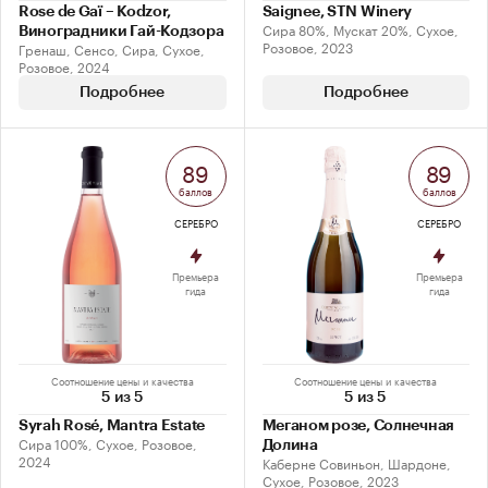
Rose de Gaï – Kodzor,
Saignee, STN Winery
Сира 80%, Мускат 20%, Сухое,
Виноградники Гай-Кодзора
Розовое, 2023
Гренаш, Сенсо, Сира, Сухое,
Розовое, 2024
Подробнее
Подробнее
89
89
баллов
баллов
СЕРЕБРО
СЕРЕБРО
Премьера
Премьера
гида
гида
Соотношение цены и качества
Соотношение цены и качества
5 из 5
5 из 5
Syrah Rosé, Mantra Estate
Меганом розе, Солнечная
Сира 100%, Сухое, Розовое,
Долина
2024
Каберне Совиньон, Шардоне,
Сухое, Розовое, 2023