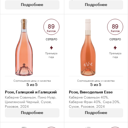
Подробнее
Подробнее
89
89
баллов
баллов
СЕРЕБРО
СЕРЕБРО
Премьера
Премьера
гида
гида
Соотношение цены и качества
Соотношение цены и качества
5 из 5
5 из 5
Розе, Галицкий и Галицкий
Розе, Винодельня Esse
Каберне Совиньон, Пино Нуар,
Каберне Совиньон 40%,
Цимлянский Черный, Сухое,
Каберне Фран 40%, Сира 20%,
Розовое, 2024
Сухое, Розовое, 2024
Подробнее
Подробнее