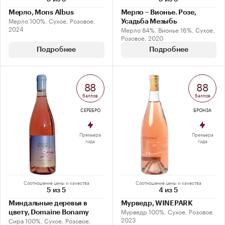
Мерло, Mons Albus
Мерло – Вионье. Розе,
Мерло 100%, Сухое, Розовое,
Усадьба Мезыбь
2024
Мерло 84%, Вионье 16%, Сухое,
Розовое, 2020
Подробнее
Подробнее
88
88
баллов
баллов
СЕРЕБРО
БРОНЗА
Премьера
Премьера
гида
гида
Соотношение цены и качества
Соотношение цены и качества
5 из 5
4 из 5
Миндальные деревья в
Мурведр, WINEPARK
Мурведр 100%, Сухое, Розовое,
цвету, Domaine Bonamy
2023
Сира 100%, Сухое, Розовое,