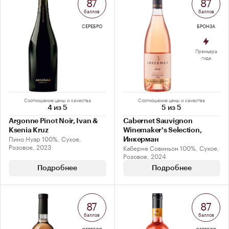
87
87
баллов
баллов
СЕРЕБРО
БРОНЗА
Премьера
гида
Соотношение цены и качества
Соотношение цены и качества
4 из 5
5 из 5
Argonne Pinot Noir, Ivan &
Cabernet Sauvignon
Ksenia Kruz
Winemaker's Selection,
Пино Нуар 100%, Сухое,
Инкерман
Розовое, 2023
Каберне Совиньон 100%, Сухое,
Розовое, 2024
Подробнее
Подробнее
87
87
баллов
баллов