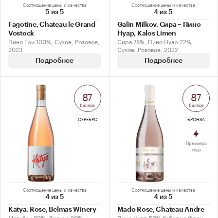
Соотношение цены и качества
Соотношение цены и качества
5 из 5
4 из 5
Fagotine, Chateau le Grand
Galin Milkov. Сира – Пино
Vostock
Нуар, Kalos Limen
Пино Гри 100%, Сухое, Розовое,
Сира 78%, Пино Нуар 22%,
2023
Сухое, Розовое, 2022
Подробнее
Подробнее
87
87
баллов
баллов
СЕРЕБРО
БРОНЗА
Премьера
гида
Соотношение цены и качества
Соотношение цены и качества
4 из 5
4 из 5
Katya. Rose, Belmas Winery
Mado Rose, Chateau Andre
Мальбек 80%, Вионье 20%,
Пино Нуар 50% Каберне Фран