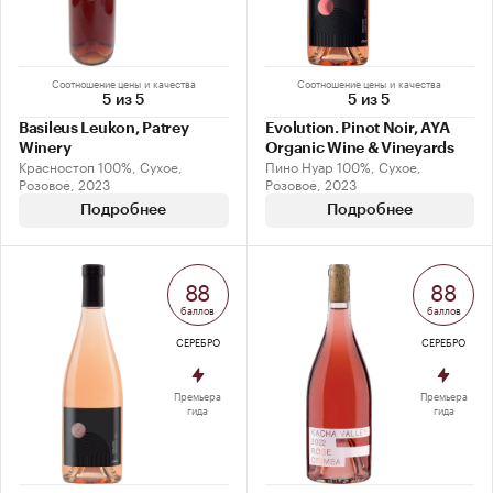
Соотношение цены и качества
Соотношение цены и качества
5 из 5
5 из 5
Basileus Leukon, Patrey
Evolution. Pinot Noir, AYA
Winery
Organic Wine & Vineyards
Красностоп 100%, Сухое,
Пино Нуар 100%, Сухое,
Розовое, 2023
Розовое, 2023
Подробнее
Подробнее
88
88
баллов
баллов
СЕРЕБРО
СЕРЕБРО
Премьера
Премьера
гида
гида