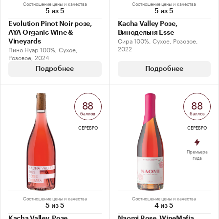
Соотношение цены и качества
Соотношение цены и качества
5 из 5
5 из 5
Evolution Pinot Noir розе,
Kacha Valley Розе,
AYA Organic Wine &
Винодельня Esse
Сира 100%, Сухое, Розовое,
Vineyards
2022
Пино Нуар 100%, Сухое,
Розовое, 2024
Подробнее
Подробнее
88
88
баллов
баллов
СЕРЕБРО
СЕРЕБРО
Премьера
гида
Соотношение цены и качества
Соотношение цены и качества
5 из 5
4 из 5
Kacha Valley. Розе,
Naomi Rose, WineMafia