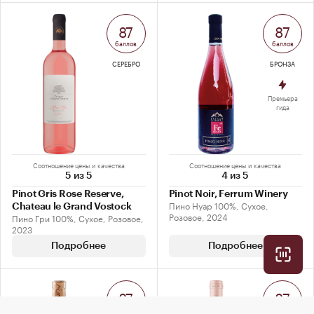
87
87
баллов
баллов
СЕРЕБРО
БРОНЗА
Премьера
гида
Соотношение цены и качества
Соотношение цены и качества
5 из 5
4 из 5
Pinot Gris Rose Reserve,
Pinot Noir, Ferrum Winery
Пино Нуар 100%, Сухое,
Chateau le Grand Vostock
Розовое, 2024
Пино Гри 100%, Сухое, Розовое,
2023
Подробнее
Подробнее
87
87
баллов
баллов