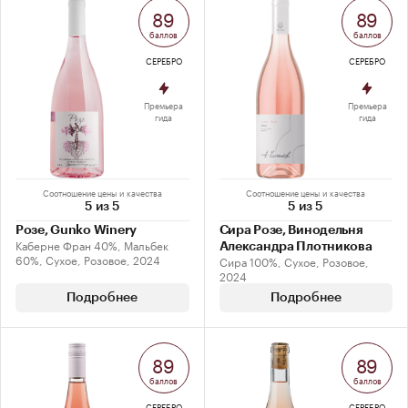
89
89
баллов
баллов
СЕРЕБРО
СЕРЕБРО
Премьера
Премьера
гида
гида
Соотношение цены и качества
Соотношение цены и качества
5 из 5
5 из 5
Розе, Gunko Winery
Сира Розе, Винодельня
Каберне Фран 40%, Мальбек
Александра Плотникова
60%, Сухое, Розовое, 2024
Сира 100%, Сухое, Розовое,
2024
Подробнее
Подробнее
89
89
баллов
баллов
СЕРЕБРО
СЕРЕБРО