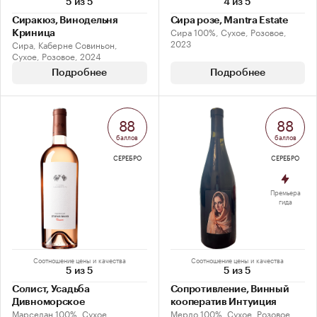
5 из 5
4 из 5
Сиракюз, Винодельня
Сира розе, Mantra Estate
Сира 100%, Сухое, Розовое,
Криница
2023
Сира, Каберне Совиньон,
Сухое, Розовое, 2024
Подробнее
Подробнее
88
88
баллов
баллов
СЕРЕБРО
СЕРЕБРО
Премьера
гида
Соотношение цены и качества
Соотношение цены и качества
5 из 5
5 из 5
Солист, Усадьба
Сопротивление, Винный
Дивноморское
кооператив Интуиция
Марселан 100%, Сухое,
Мерло 100%, Сухое, Розовое,