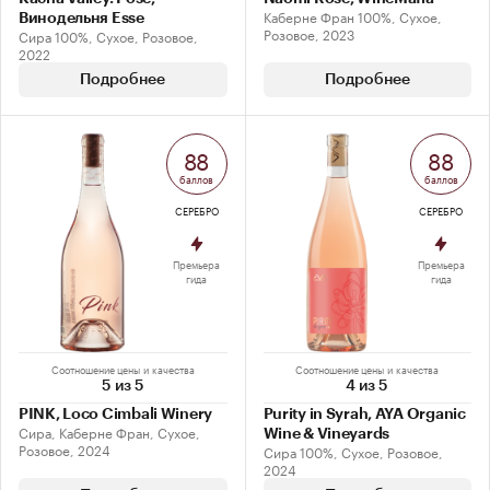
Каберне Фран 100%, Сухое,
Винодельня Esse
Розовое, 2023
Сира 100%, Сухое, Розовое,
2022
Подробнее
Подробнее
88
88
баллов
баллов
СЕРЕБРО
СЕРЕБРО
Премьера
Премьера
гида
гида
Соотношение цены и качества
Соотношение цены и качества
5 из 5
4 из 5
PINK, Loco Cimbali Winery
Purity in Syrah, AYA Organic
Сира, Каберне Фран, Сухое,
Wine & Vineyards
Розовое, 2024
Сира 100%, Сухое, Розовое,
2024