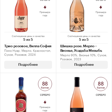
Премьера
Премьера
гида
гида
Соотношение цены и качества
Соотношение цены и качества
5 из 5
5 из 5
Трио розовое, Вилла София
Шишка розе. Мерло –
Пино Нуар, Мерло, Красностоп,
Вионье, Усадьба Мезыбь
Сухое, Розовое, 2024
Мерло 90%, Вионье 10%, Сухое,
Розовое, 2023
Подробнее
Подробнее
88
88
баллов
баллов
СЕРЕБРО
СЕРЕБРО
Премьера
гида