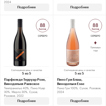
2024
Подробнее
Подробнее
88
88
баллов
баллов
СЕРЕБРО
СЕРЕБРО
Премьера
гида
Соотношение цены и качества
Соотношение цены и качества
5 из 5
5 из 5
Парфюм де Терруар Розе,
Пино Гри Блаш,
Винодельня Раевское
Винодельня Esse
Темпранильо 40%, Пино Нуар
Пино Гри 100%, Сухое, Розовое,
30%, Мерло 30%, Сухое,
2024
Розовое, 2022
Подробнее
Подробнее