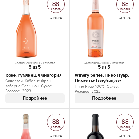
88
88
баллов
баллов
СЕРЕБРО
СЕРЕБРО
Соотношение цены и качества
Соотношение цены и качества
5 из 5
5 из 5
Rose. Румянец, Фанагория
Winery Series. Пино Нуар,
Саперави, Каберне Фран,
Поместье Голубицкое
Каберне Совиньон, Сухое,
Пино Нуар 100%, Сухое,
Розовое, 2023
Розовое, 2022
Подробнее
Подробнее
88
88
баллов
баллов
СЕРЕБРО
СЕРЕБРО