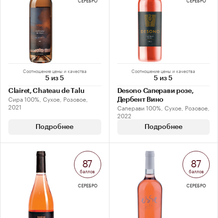
СЕРЕБРО
СЕРЕБРО
Соотношение цены и качества
Соотношение цены и качества
5 из 5
5 из 5
Clairet, Chateau de Talu
Desono Саперави розе,
Сира 100%, Сухое, Розовое,
Дербент Вино
2021
Саперави 100%, Сухое, Розовое,
2022
Подробнее
Подробнее
87
87
баллов
баллов
СЕРЕБРО
СЕРЕБРО