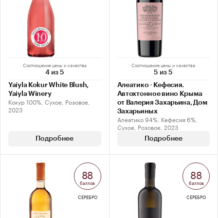
Соотношение цены и качества
Соотношение цены и качества
4 из 5
5 из 5
Yaiyla Kokur White Blush,
Алеатико - Кефесия.
Yaiyla Winery
Автохтонное вино Крыма
Кокур 100%, Сухое, Розовое,
от Валерия Захарьина, Дом
2023
Захарьиных
Алеатико 94%, Кефесия 6%,
Сухое, Розовое, 2023
Подробнее
Подробнее
88
88
баллов
баллов
СЕРЕБРО
СЕРЕБРО