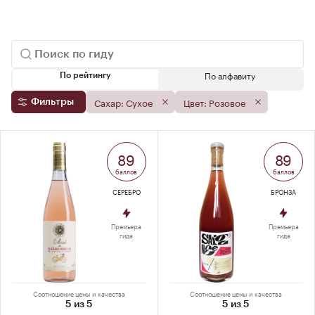
По алфавиту
По рейтингу
Сахар: Сухое
Цвет: Розовое
Фильтры
89
89
баллов
баллов
СЕРЕБРО
БРОНЗА
Премьера
Премьера
гида
гида
Соотношение цены и качества
Соотношение цены и качества
5 из 5
5 из 5