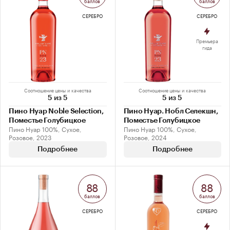
баллов
баллов
СЕРЕБРО
СЕРЕБРО
Премьера
гида
Соотношение цены и качества
Соотношение цены и качества
5 из 5
5 из 5
Пино Нуар Noble Selection,
Пино Нуар. Нобл Селекшн,
Поместье Голубицкое
Поместье Голубицкое
Пино Нуар 100%, Сухое,
Пино Нуар 100%, Сухое,
Розовое, 2023
Розовое, 2024
Подробнее
Подробнее
88
88
баллов
баллов
СЕРЕБРО
СЕРЕБРО