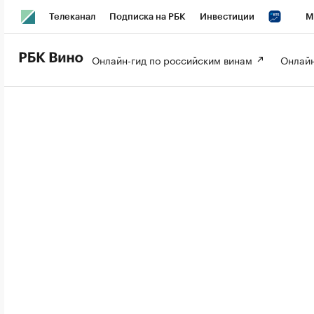
Телеканал
Подписка на РБК
Инвестиции
М
РБК Вино
РБК Life
Онлайн-гид по российским винам 
Онлайн