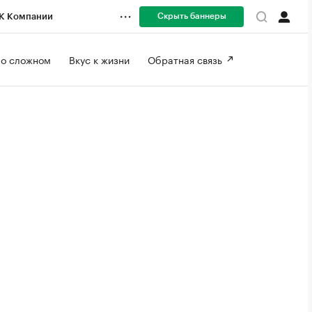
Скрыть баннеры
К Компании
 о сложном 
Вкус к жизни 
Обратная связь 