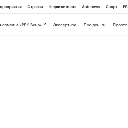
ероприятия
Отрасли
Недвижимость
Autonews
Спорт
РБ
-сомелье «РБК Вино» 
Экспертное 
Про деньги 
Просто