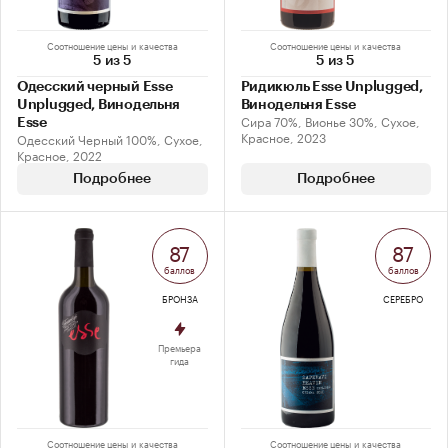
Соотношение цены и качества
Соотношение цены и качества
5 из 5
5 из 5
Одесский черный Esse
Ридикюль Esse Unplugged,
Unplugged, Винодельня
Винодельня Esse
Сира 70%, Вионье 30%, Сухое,
Esse
Красное, 2023
Одесский Черный 100%, Сухое,
Красное, 2022
Подробнее
Подробнее
87
87
баллов
баллов
БРОНЗА
СЕРЕБРО
Премьера
гида
Соотношение цены и качества
Соотношение цены и качества