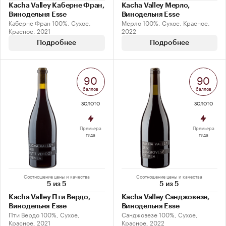
Kacha Valley Каберне Фран,
Kacha Valley Мерло,
Винодельня Esse
Винодельня Esse
Каберне Фран 100%, Сухое,
Мерло 100%, Сухое, Красное,
Красное, 2021
2022
Подробнее
Подробнее
90
90
баллов
баллов
ЗОЛОТО
ЗОЛОТО
Премьера
Премьера
гида
гида
Соотношение цены и качества
Соотношение цены и качества
5 из 5
5 из 5
Kacha Valley Пти Вердо,
Kacha Valley Санджовезе,
Винодельня Esse
Винодельня Esse
Пти Вердо 100%, Сухое,
Санджовезе 100%, Сухое,
Красное, 2021
Красное, 2022