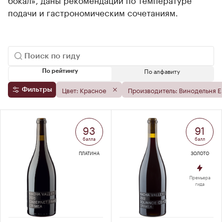
подачи и гастрономическим сочетаниям.
По алфавиту
По рейтингу
Цвет: Красное
Производитель: Винодельня E
Фильтры
93
91
балла
балл
ПЛАТИНА
ЗОЛОТО
Премьера
гида