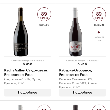
89
89
баллов
баллов
СЕРЕБРО
СЕРЕБРО
Премьера
гида
Соотношение цены и качества
Соотношение цены и качества
5 из 5
5 из 5
Kacha Valley. Санджовезе,
Каберне Отборное,
Винодельня Esse
Винодельня Esse
Санджовезе 100%, Сухое,
Каберне Совиньон 50%,
Красное, 2021
Каберне Фран 50%, Сухое,
Красное, 2022
Подробнее
Подробнее