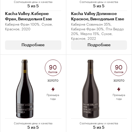
Соотношение цены и качества
Соотношение цены и качества
5 из 5
5 из 5
Kacha Valley. Каберне
Kacha Valley Долинное
Фран, Винодельня Esse
Красное, Винодельня Esse
Каберне Фран 100%, Сухое,
Каберне Совиньон 35%,
Красное, 2020
Каберне Фран 30%, Пти Вердо
20%, Мерло 15%, Сухое,
Красное, 2022
Подробнее
Подробнее
90
90
баллов
баллов
ЗОЛОТО
ЗОЛОТО
Премьера
Премьера
гида
гида
Соотношение цены и качества
Соотношение цены и качества
5 из 5
5 из 5