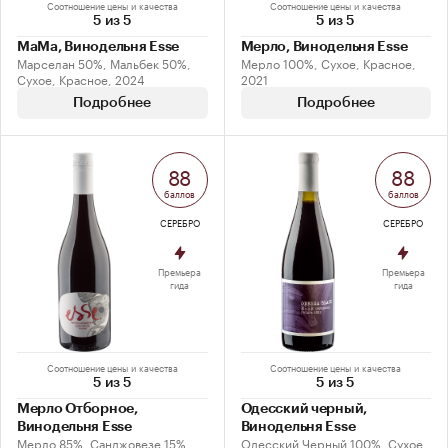
Соотношение цены и качества
Соотношение цены и качества
5 из 5
5 из 5
МаМа, Винодельня Esse
Мерло, Винодельня Esse
Марселан 50%, Мальбек 50%,
Мерло 100%, Сухое, Красное,
Сухое, Красное, 2024
2021
Подробнее
Подробнее
88
88
баллов
баллов
СЕРЕБРО
СЕРЕБРО
Премьера
Премьера
гида
гида
Соотношение цены и качества
Соотношение цены и качества
5 из 5
5 из 5
Мерло Отборное,
Одесский черный,
Винодельня Esse
Винодельня Esse
Мерло 85%, Санджовезе 15%,
Одесский Черный 100%, Сухое,