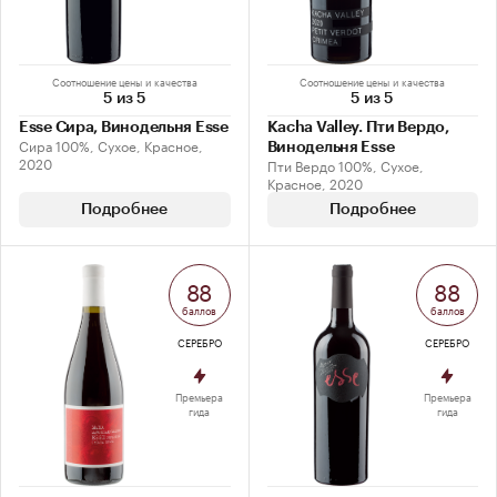
Соотношение цены и качества
Соотношение цены и качества
5 из 5
5 из 5
Esse Сира, Винодельня Esse
Kacha Valley. Пти Вердо,
Сира 100%, Сухое, Красное,
Винодельня Esse
2020
Пти Вердо 100%, Сухое,
Красное, 2020
Подробнее
Подробнее
88
88
баллов
баллов
СЕРЕБРО
СЕРЕБРО
Премьера
Премьера
гида
гида