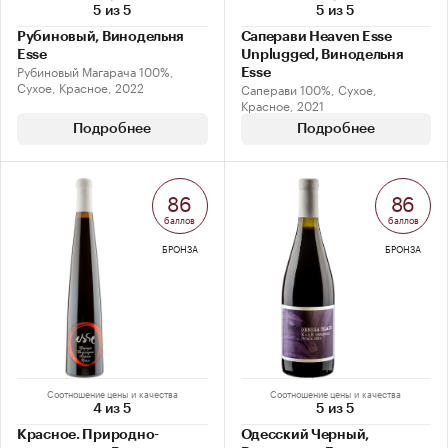
5 из 5
5 из 5
Рубиновый, Винодельня
Саперави Heaven Esse
Esse
Unplugged, Винодельня
Рубиновый Магарача 100%,
Esse
Сухое, Красное, 2022
Саперави 100%, Сухое,
Красное, 2021
Подробнее
Подробнее
86
86
баллов
баллов
БРОНЗА
БРОНЗА
Соотношение цены и качества
Соотношение цены и качества
4 из 5
5 из 5
Красное. Природно-
Одесский Черный,