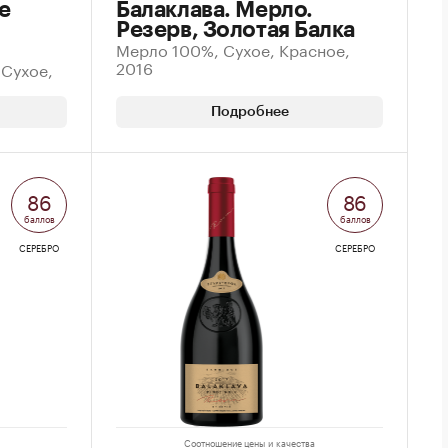
е
Балаклава. Мерло.
Резерв, Золотая Балка
Мерло 100%, Сухое, Красное,
2016
 Сухое,
Подробнее
86
86
баллов
баллов
СЕРЕБРО
СЕРЕБРО
Соотношение цены и качества