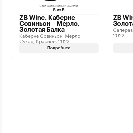
Соотношение цены и качества
5 из 5
ZB Wine. Каберне
ZB Wi
Совиньон – Мерло,
Золот
Саперав
Золотая Балка
2022
Каберне Совиньон, Мерло,
Сухое, Красное, 2022
Подробнее