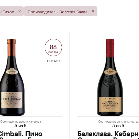
: Тихое
Производитель: Золотая Балка
88
баллов
СЕРЕБРО
Соотношение цены и качества
Соотношение цены и качества
5 из 5
5 из 5
Cimbali. Пино
Балаклава. Каберн