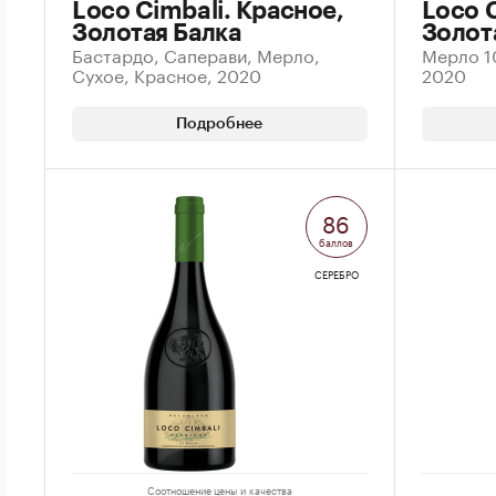
Loco Cimbali. Красное,
Loco 
Золотая Балка
Золот
Бастардо, Саперави, Мерло,
Мерло 1
Сухое, Красное, 2020
2020
Подробнее
86
баллов
СЕРЕБРО
Соотношение цены и качества