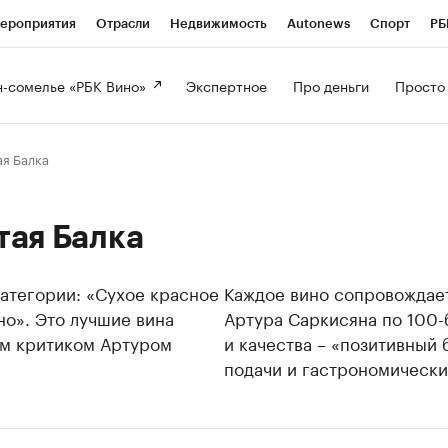
ероприятия
Отрасли
Недвижимость
Autonews
Спорт
РБ
-сомелье «РБК Вино» 
Экспертное 
Про деньги 
Просто
я Балка
тая Балка
категории: «Сухое красное
Каждое вино сопровождает
но». Это лучшие вина
Артура Саркисяна по 100-
ым критиком Артуром
и качества – «позитивный
подачи и гастрономически