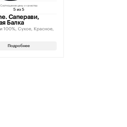
Соотношение цены и качества
5 из 5
ne. Саперави,
ая Балка
и 100%, Сухое, Красное,
Подробнее