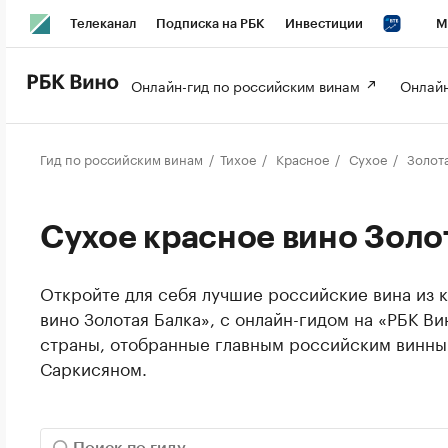
Телеканал
Подписка на РБК
Инвестиции
М
РБК Вино
РБК Life
Онлайн-гид по российским винам 
Онлайн
Гид по российским винам
Тихое
Красное
Сухое
Золота
Сухое красное вино Золо
Откройте для себя лучшие российские вина из 
вино Золотая Балка», с онлайн-гидом на «РБК Ви
страны, отобранные главным российским винн
Саркисяном.