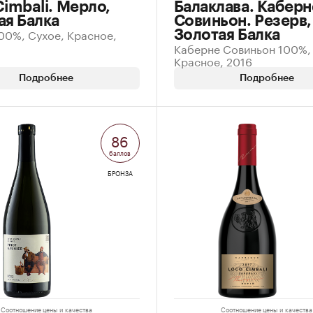
Cimbali. Мерло,
Балаклава. Каберн
ая Балка
Совиньон. Резерв,
00%, Сухое, Красное,
Золотая Балка
Каберне Совиньон 100%,
Красное, 2016
Подробнее
Подробнее
86
баллов
БРОНЗА
Соотношение цены и качества
Соотношение цены и качества