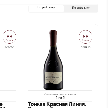
По алфавиту
По рейтингу
88
88
баллов
баллов
ЗОЛОТО
СЕРЕБРО
Соотношение цены и качества
5 из 5
е
Тонкая Красная Линия,