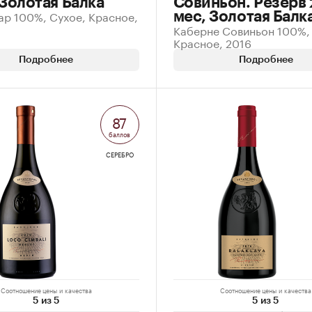
 Золотая Балка
Совиньон. Резерв 
ар 100%, Сухое, Красное,
мес, Золотая Балк
Каберне Совиньон 100%,
Красное, 2016
Подробнее
Подробнее
87
баллов
СЕРЕБРО
Соотношение цены и качества
Соотношение цены и качества
5 из 5
5 из 5