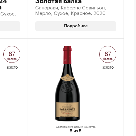
24
Золотая Балка
Саперави, Каберне Совиньон,
а
Мерло, Сухое, Красное, 2020
 Сухое,
Подробнее
87
87
баллов
баллов
ЗОЛОТО
ЗОЛОТО
Соотношение цены и качества
5 из 5