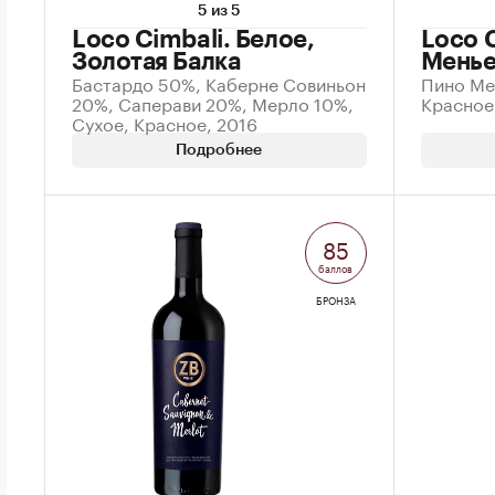
5 из 5
Loco Cimbali. Белое,
Loco 
Золотая Балка
Менье
Бастардо 50%, Каберне Совиньон
Пино Ме
20%, Саперави 20%, Мерло 10%,
Красное
Сухое, Красное, 2016
Подробнее
85
баллов
БРОНЗА