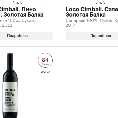
4 из 5
5 из 5
Cimbali. Пино
Loco Cimbali. Сап
, Золотая Балка
Золотая Балка
нье 100%, Сухое,
Саперави 100%, Сухое, К
, 2022
2017
Подробнее
Подробнее
84
балла
БРОНЗА