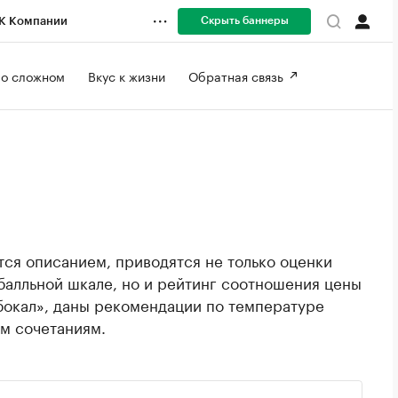
Скрыть баннеры
К Компании
 о сложном 
Вкус к жизни 
Обратная связь 
ся описанием, приводятся не только оценки
балльной шкале, но и рейтинг соотношения цены
 бокал», даны рекомендации по температуре
м сочетаниям.