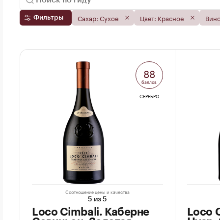
Сахар: Сухое
Цвет: Красное
Вино
Фильтры
88
баллов
СЕРЕБРО
Соотношение цены и качества
5 из 5
Loco Cimbali. Каберне
Loco 