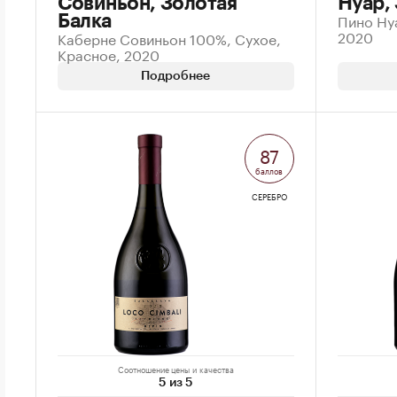
Совиньон, Золотая
Нуар,
Пино Ну
Балка
2020
Каберне Совиньон 100%, Сухое,
Красное, 2020
Подробнее
87
баллов
СЕРЕБРО
Соотношение цены и качества
5 из 5