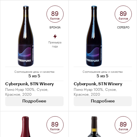
89
89
баллов
баллов
БРОНЗА
СЕРЕБРО
Премьера
гида
Соотношение цены и качества
Соотношение цены и качества
5 из 5
5 из 5
Cyberpunk, STN Winery
Cyberpunk, STN Winery
Пино Нуар 100%, Сухое,
Пино Нуар 100%, Сухое,
Красное, 2020
Красное, 2020
Подробнее
Подробнее
89
89
баллов
баллов