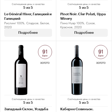
Соотношение цены и качества
Соотношение цены и качества
5 из 5
5 из 5
Le Général Hiver, Галицкий и
Pinot Noir. Cler Polati, Uppa
Галицкий
Winery
Рислинг 100%, Сладкое, Белое,
Пино Нуар 100%, Сухое,
2020
Красное, 2020
Подробнее
Подробнее
91
91
балл
балл
ЗОЛОТО
ЗОЛОТО
Соотношение цены и качества
Соотношение цены и качества
5 из 5
5 из 5
Западный Склон, Усадьба
Каберне Совиньон.