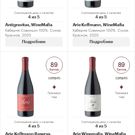
Соотношение цены и качества
Соотношение цены и качества
4 из 5
4 из 5
Antigravitas, WineMafia
Arie Koffmann, WineMafia
Каберне Совиньон 100%, Сухое,
Каберне Совиньон 100%, Сухое,
Красное, 2020
Красное, 2020
Подробнее
Подробнее
89
89
баллов
баллов
СЕРЕБРО
СЕРЕБРО
Премьера
Премьера
гида
гида
Соотношение цены и качества
Соотношение цены и качества
4 из 5
4 из 5
Arie Koffmann Reserva,
Arie Winemafia, WineMafia