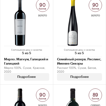
90
90
баллов
баллов
ЗОЛОТО
ЗОЛОТО
Соотношение цены и качества
Соотношение цены и качества
5 из 5
5 из 5
Мерло. Магнум, Галицкий и
Семейный резерв. Рислинг,
Галицкий
Имение Сикоры
Мерло 100%, Сухое, Красное,
Рислинг 100%, Сухое, Белое,
2020
2020
Подробнее
Подробнее
90
89
баллов
баллов
ЗОЛОТО
СЕРЕБРО