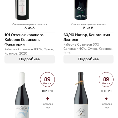
Соотношение цены и качества
Соотношение цены и качества
5 из 5
5 из 5
101 Оттенок красного.
60/40 Натюр, Константин
Каберне Совиньон,
Дзитоев
Каберне Совиньон 60%,
Фанагория
Саперави 40%, Сухое, Красное,
Каберне Совиньон 100%, Сухое,
2020
Красное, 2020
Подробнее
Подробнее
89
89
баллов
баллов
СЕРЕБРО
СЕРЕБРО
Премьера
Премьера
гида
гида