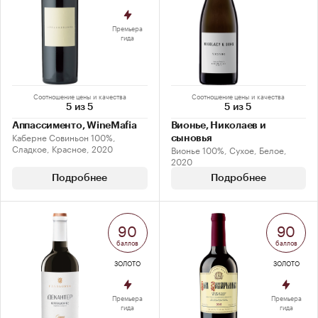
Премьера
гида
Соотношение цены и качества
Соотношение цены и качества
5 из 5
5 из 5
Аппассименто, WineMafia
Вионье, Николаев и
Каберне Совиньон 100%,
сыновья
Сладкое, Красное, 2020
Вионье 100%, Сухое, Белое,
2020
Подробнее
Подробнее
90
90
баллов
баллов
ЗОЛОТО
ЗОЛОТО
Премьера
Премьера
гида
гида