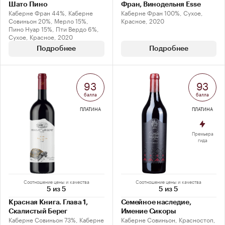
Шато Пино
Фран, Винодельня Esse
Каберне Фран 44%, Каберне
Каберне Фран 100%, Сухое,
Совиньон 20%, Мерло 15%,
Красное, 2020
Пино Нуар 15%, Пти Вердо 6%,
Сухое, Красное, 2020
Подробнее
Подробнее
93
93
балла
балла
ПЛАТИНА
ПЛАТИНА
Премьера
гида
Соотношение цены и качества
Соотношение цены и качества
5 из 5
5 из 5
Красная Книга. Глава 1,
Семейное наследие,
Скалистый Берег
Имение Сикоры
Каберне Совиньон 73%, Каберне
Каберне Совиньон, Красностоп,