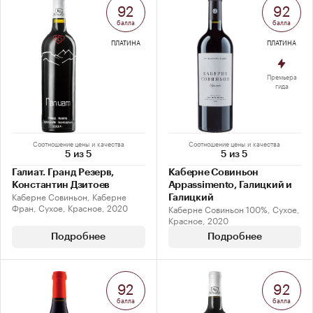
92
92
балла
балла
ПЛАТИНА
ПЛАТИНА
Премьера
гида
Соотношение цены и качества
Соотношение цены и качества
5 из 5
5 из 5
Галиат. Гранд Резерв,
Каберне Совиньон
Константин Дзитоев
Appassimento, Галицкий и
Каберне Совиньон, Каберне
Галицкий
Фран, Сухое, Красное, 2020
Каберне Совиньон 100%, Сухое,
Красное, 2020
Подробнее
Подробнее
92
92
балла
балла