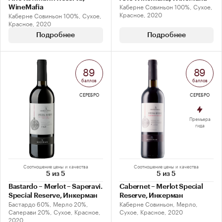
Каберне Совиньон 100%, Сухое,
WineMafia
Красное, 2020
Каберне Совиньон 100%, Сухое,
Красное, 2020
Подробнее
Подробнее
89
89
баллов
баллов
СЕРЕБРО
СЕРЕБРО
Премьера
гида
Соотношение цены и качества
Соотношение цены и качества
5 из 5
5 из 5
Bastardo – Merlot – Saperavi.
Cabernet – Merlot Special
Special Reserve, Инкерман
Reserve, Инкерман
Бастардо 60%, Мерло 20%,
Каберне Совиньон, Мерло,
Саперави 20%, Сухое, Красное,
Сухое, Красное, 2020
2020