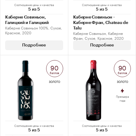
Соотношение цены и качества
Соотношение цены и качества
5 из 5
5 из 5
Каберне Совиньон,
Каберне Совиньон -
Галицкий и Галицкий
Каберне Фран, Chateau de
Каберне Совиньон 100%, Сухое,
Talu
Красное, 2020
Каберне Совиньон, Каберне
Фран, Сухое, Красное, 2020
Подробнее
Подробнее
90
90
баллов
баллов
ЗОЛОТО
ЗОЛОТО
Премьера
гида
Соотношение цены и качества
Соотношение цены и качества
5 из 5
5 из 5