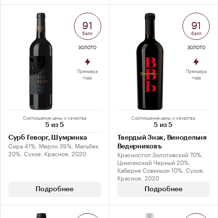
91
91
балл
балл
ЗОЛОТО
ЗОЛОТО
Премьера
Премьера
гида
гида
Соотношение цены и качества
Соотношение цены и качества
5 из 5
5 из 5
Сурб Геворг, Шумринка
Твердый Знак, Винодельня
Сира 41%, Мерло 39%, Мальбек
Ведерниковъ
20%, Сухое, Красное, 2020
Красностоп Золотовский 70%,
Цимлянский Черный 20%,
Каберне Совиньон 10%, Сухое,
Красное, 2020
Подробнее
Подробнее