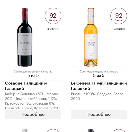
92
92
балла
балла
ПЛАТИНА
ПЛАТИНА
Соотношение цены и качества
Соотношение цены и качества
5 из 5
5 из 5
Cosaque, Галицкий и
Le Général Hiver, Галицкий и
Галицкий
Галицкий
Каберне Совиньон 57%, Мерло
Рислинг 100%, Сладкое, Белое,
20%, Цимлянский Черный 12%,
2020
Красностоп Золотовский 6%,
Сира 5%, Сухое, Красное, 2020
Подробнее
Подробнее