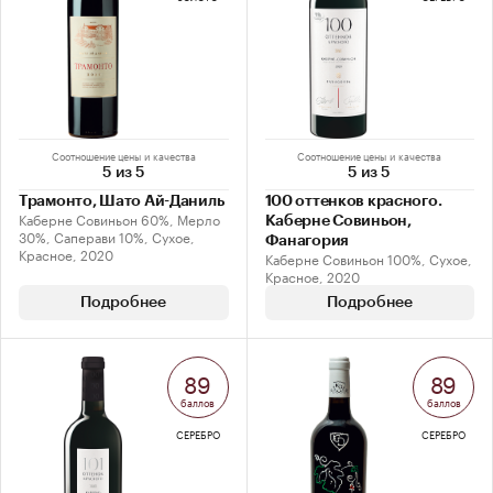
Соотношение цены и качества
Соотношение цены и качества
5 из 5
5 из 5
Трамонто, Шато Ай-Даниль
100 оттенков красного.
Каберне Совиньон 60%, Мерло
Каберне Совиньон,
30%, Саперави 10%, Сухое,
Фанагория
Красное, 2020
Каберне Совиньон 100%, Сухое,
Красное, 2020
Подробнее
Подробнее
89
89
баллов
баллов
СЕРЕБРО
СЕРЕБРО