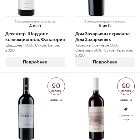
Соотношение цены и качества
Соотношение цены и качества
4 из 5
5 из 5
Декантер. Шардоне
Дом Захарьиных красное,
коллекционное, Фанагория
Дом Захарьиных
Шардоне 100%, Сухое, Белое,
Каберне Совиньон 50%,
2020
Саперави 50%, Сухое, Красное,
2020
Подробнее
Подробнее
90
90
баллов
баллов
ЗОЛОТО
ЗОЛОТО
Премьера
гида