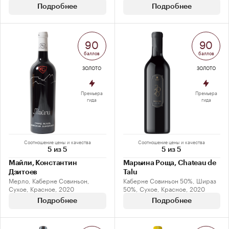
Подробнее
Подробнее
90
90
баллов
баллов
ЗОЛОТО
ЗОЛОТО
Премьера
Премьера
гида
гида
Соотношение цены и качества
Соотношение цены и качества
5 из 5
5 из 5
Майли, Константин
Марьина Роща, Chateau de
Дзитоев
Talu
Мерло, Каберне Совиньон,
Каберне Совиньон 50%, Шираз
Сухое, Красное, 2020
50%, Сухое, Красное, 2020
Подробнее
Подробнее