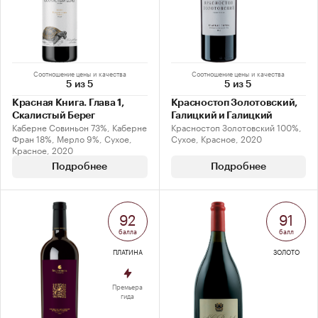
Соотношение цены и качества
Соотношение цены и качества
5 из 5
5 из 5
Красная Книга. Глава 1,
Красностоп Золотовский,
Скалистый Берег
Галицкий и Галицкий
Каберне Совиньон 73%, Каберне
Красностоп Золотовский 100%,
Фран 18%, Мерло 9%, Сухое,
Сухое, Красное, 2020
Красное, 2020
Подробнее
Подробнее
92
91
балла
балл
ПЛАТИНА
ЗОЛОТО
Премьера
гида