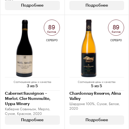
Подробнее
Подробнее
89
89
баллов
баллов
СЕРЕБРО
СЕРЕБРО
Соотношение цены и качества
Соотношение цены и качества
3 из 5
5 из 5
Cabernet Sauvignon –
Chardonnay Reserve, Alma
Merlot. Cler Nummulite,
Valley
Шардоне 100%, Сухое, Белое,
Uppa Winery
2020
Каберне Совиньон, Мерло,
Сухое, Красное, 2020
Подробнее
Подробнее