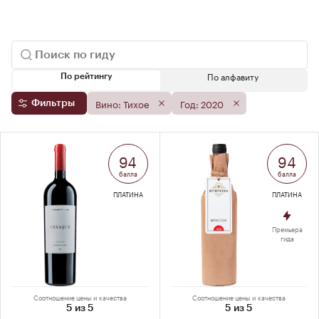
По алфавиту
По рейтингу
Вино: Тихое
Год: 2020
Фильтры
94
94
балла
балла
ПЛАТИНА
ПЛАТИНА
Премьера
гида
Соотношение цены и качества
Соотношение цены и качества
5 из 5
5 из 5