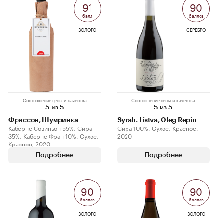
91
90
балл
баллов
ЗОЛОТО
СЕРЕБРО
Соотношение цены и качества
Соотношение цены и качества
5 из 5
5 из 5
Фриссон, Шумринка
Syrah. Listva, Oleg Repin
Каберне Совиньон 55%, Сира
Сира 100%, Сухое, Красное,
35%, Каберне Фран 10%, Сухое,
2020
Красное, 2020
Подробнее
Подробнее
90
90
баллов
баллов
ЗОЛОТО
ЗОЛОТО