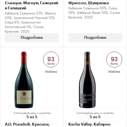
Cosaque. Магнум, Галицкий
Фриссон, Шумринка
Каберне Совиньон 55%, Сира
и Галицкий
35%, Каберне Фран 10%, Сухое,
Каберне Совиньон 57%, Мерло
Красное, 2020
20%, Цимлянский Черный 12%,
Сира 6%, Красностоп
Золотовский 5%, Сухое,
Красное, 2020
Подробнее
Подробнее
93
93
балла
балла
ПЛАТИНА
ПЛАТИНА
Соотношение цены и качества
Соотношение цены и качества
5 из 5
5 из 5
A.G. Poezdnik. Красное,
Kacha Valley. Каберне