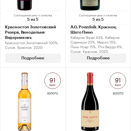
Соотношение цены и качества
Соотношение цены и качества
5 из 5
5 из 5
Красностоп Золотовский
A.G. Poezdnik. Красное,
Резерв, Винодельня
Шато Пино
Каберне Фран 44%, Каберне
Ведерниковъ
Совиньон 20%, Мерло 15%,
Красностоп Золотовский 100%,
Пино Нуар 15%, Пти Вердо 6%.,
Сухое, Красное, 2020
Сухое, Красное, 2020
Подробнее
Подробнее
91
91
балл
балл
ЗОЛОТО
ЗОЛОТО