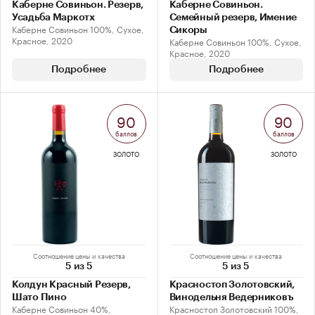
Каберне Совиньон. Резерв,
Каберне Совиньон.
Усадьба Маркотх
Семейный резерв, Имение
Каберне Совиньон 100%, Сухое,
Сикоры
Красное, 2020
Каберне Совиньон 100%, Сухое,
Красное, 2020
Подробнее
Подробнее
90
90
баллов
баллов
ЗОЛОТО
ЗОЛОТО
Соотношение цены и качества
Соотношение цены и качества
5 из 5
5 из 5
Колдун Красный Резерв,
Красностоп Золотовский,
Шато Пино
Винодельня Ведерниковъ
Каберне Совиньон 40%,
Красностоп Золотовский 100%,