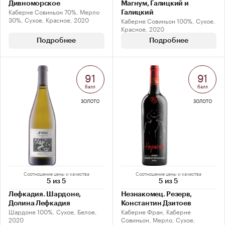
Дивноморское
Магнум, Галицкий и
Каберне Совиньон 70%, Мерло
Галицкий
30%, Сухое, Красное, 2020
Каберне Совиньон 100%, Сухое,
Красное, 2020
Подробнее
Подробнее
91
91
балл
балл
ЗОЛОТО
ЗОЛОТО
Соотношение цены и качества
Соотношение цены и качества
5 из 5
5 из 5
Лефкадия. Шардоне,
Незнакомец. Резерв,
Долина Лефкадия
Константин Дзитоев
Шардоне 100%, Сухое, Белое,
Каберне Фран, Каберне
2020
Совиньон, Мерло, Сухое,